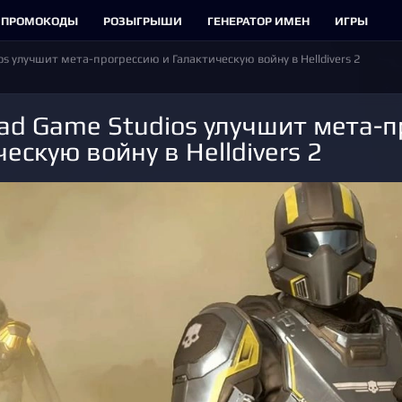
ПРОМОКОДЫ
РОЗЫГРЫШИ
ГЕНЕРАТОР ИМЕН
ИГРЫ
os улучшит мета-прогрессию и Галактическую войну в Helldivers 2
ескую войну в Helldivers 2