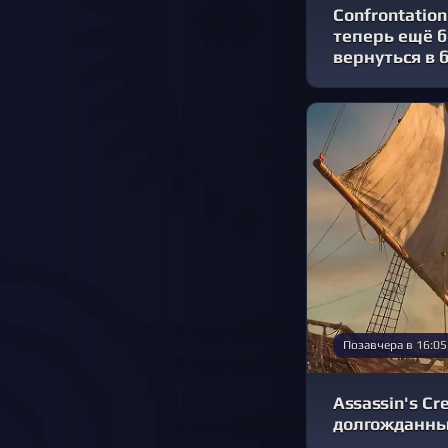
Confrontation
теперь ещё 
вернуться в 
Позавчера в 16:05
Assassin's Cr
долгожданн