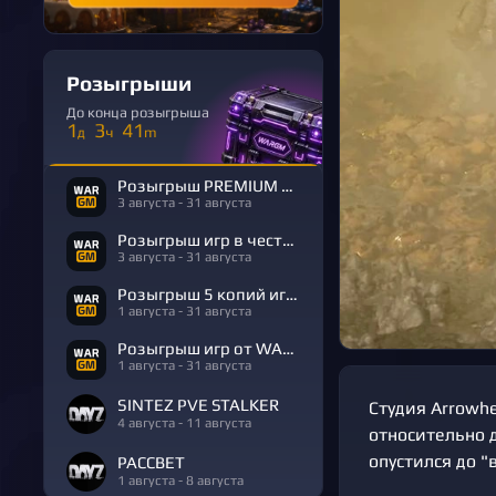
Розыгрыши
До конца розыгрыша
1
3
41
д
ч
m
Розыгрыш PREMIUM в честь Дня Рождения
3 августа - 31 августа
Розыгрыш игр в честь Дня Рождения
3 августа - 31 августа
Розыгрыш 5 копий игры R.E.P.O.
1 августа - 31 августа
Розыгрыш игр от WARGM
1 августа - 31 августа
SINTEZ PVE STALKER
Студия Arrowh
4 августа - 11 августа
относительно 
опустился до "
РАССВЕТ
1 августа - 8 августа