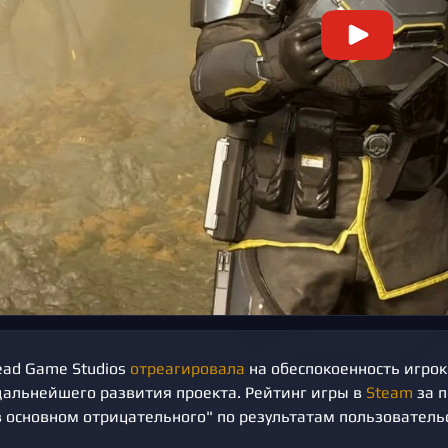
ead Game Studios
отреагировала
на обеспокоенность игроко
дальнейшего развития проекта. Рейтинг игры в
Steam
за 
в основном отрицательного" по результатам пользователь