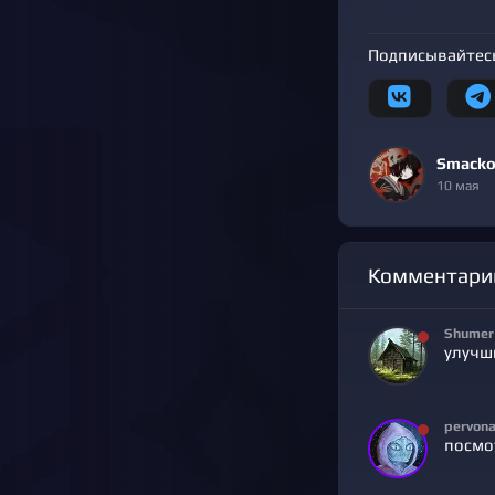
Подписывайтесь
Smacko
10 мая
Комментари
Shumer
улучши
pervon
посмот