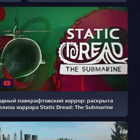
я
одный лавкрафтовский хоррор: раскрыта
елиза хоррора Static Dread: The Submarine