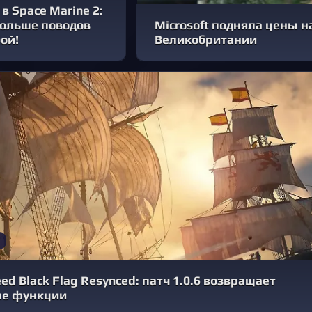
 в Space Marine 2:
больше поводов
Microsoft подняла цены на
бой!
Великобритании
eed Black Flag Resynced: патч 1.0.6 возвращает
ые функции