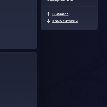
В начало
Комментарии