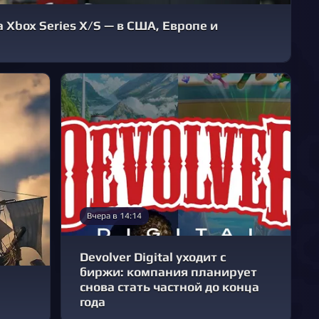
 Xbox Series X/S — в США, Европе и
Вчера в 14:14
Devolver Digital уходит с
биржи: компания планирует
снова стать частной до конца
года