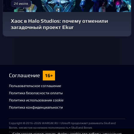
24 июля
Хаос в Halo Studios: почему отменили
загадочный проект Ekur
Соглашение
16+
Пользовательское соглашение
Политика безопасности оплаты
Политика использования cookie
Политика конфиденциальности
Copyright © 2016-2026
WARGM.RU
| Ubisoft продолжает развивать Skull and
Bones, несмотря на низкую популярность • Skull and Bones
Размещенная на сайте информация носит информационный характер и не
Сайт может использовать файлы cookie для работы, улучшения