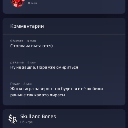
8 мая
Комментарии
Shumer
8 мая
С толкача пытаются)
pskama
8 мая
Ну не зашла. Пора уже смириться
Povar
8 мая
Жоско игра наверно топ будет все её любили
раньше так как это пираты
Skull and Bones
Об игре