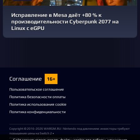
Исправление в Mesa даёт +80 % к
производительности Cyberpunk 2077 на
Linux с eGPU
Соглашение
16+
Пользовательское соглашение
Политика безопасности оплаты
Политика использования cookie
Политика конфиденциальности
Copyright © 2016-2026
WARGM.RU
| Nintendo под давлением: инвесторы требуют
повышения цены на Switch 2 •
Размещенная на сайте информация носит информационный характер и не
Сайт может использовать файлы cookie для работы, улучшения