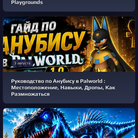
Playgrounds
3 августа
Руководство по Анубису в Palworld :
Местоположение, Навыки, Дропы, Как
Размножаться