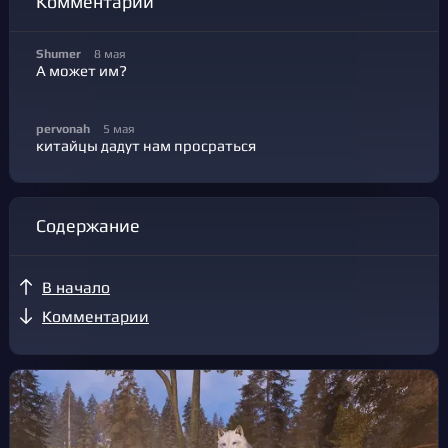
Комментарии
Shumer
8 мая
А может им?
pervonah
5 мая
китайцы дадут нам просраться
Содержание
В начало
Комментарии