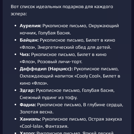
Вот список идеальных подарков для каждого
эспера:
Аурелия:
Рукописное письмо, Окружающий
ночник, Голубая басня.
Байцан:
Рукописное письмо, Билет в кино
«Флоэ», Энергетический обед для детей.
Чиз:
Рукописное письмо, Билет в кино
«Флоэ», Розовый личи-торт.
Даффодил (Нарцисс):
Рукописное письмо,
Охлаждающий напиток «Cooly Cool», Билет в
кино «Флоэ».
Эдгар:
Рукописное письмо, Голубая басня,
Снежный пудинг из тофу.
Фадиа:
Рукописное письмо, В глубине сердца,
Золотая весна.
Ханиэль:
Рукописное письмо, Острая закуска
«Cool-lala», Фантазия.
Хатор:
Рукописное письмо, Яркий легкий