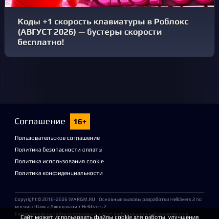
Коды +1 скорость клавиатуры в Роблокс
(АВГУСТ 2026) — бустеры скорости
бесплатно!
Соглашение
16+
Пользовательское соглашение
Политика безопасности оплаты
Политика использования cookie
Политика конфиденциальности
Copyright © 2016-2026
WARGM.RU
| Основные вызовы разработки Helldivers 2 по
мнению Шамса Джорджани • Helldivers 2
Размещенная на сайте информация носит информационный характер и не
Сайт может использовать файлы cookie для работы, улучшения