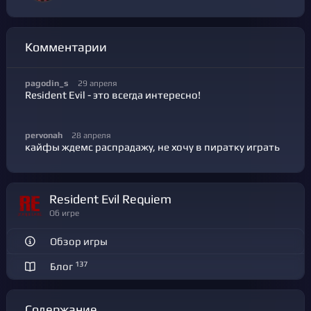
Комментарии
pagodin_s
29 апреля
Resident Evil - это всегда интересно!
pervonah
28 апреля
кайфы ждемс распрадажу, не хочу в пиратку играть
Resident Evil Requiem
Об игре
Обзор игры
137
Блог
Содержание