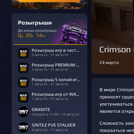
Розыгрыши
До конца розыгрыша
0
20
14
д
ч
m
Crimson 
Розыгрыш игр в честь Дня Рождения
3 августа - 31 августа
24 марта
Розыгрыш PREMIUM в честь Дня Рождения
3 августа - 31 августа
Розыгрыш 5 копий игры R.E.P.O.
1 августа - 31 августа
В мире Crimso
Розыгрыш игр от WARGM
приносят суще
1 августа - 31 августа
улетучиваться
GRANITE
является откры
Сегодня в 17:00 - 14 августа
Сложность зак
SINTEZ PVE STALKER
4 августа - 11 августа
показаться неп