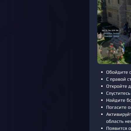
Обойдите о
С правой с
Откройте д
Спуститесь
Найдите бо
Погасите о
Активируйт
область не
Появится о