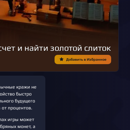
счет и найти золотой слиток
Добавить в Избранное
Обычные кражи не
ойство быстро
льного будущего
 от процентов.
апах игры может
бряных монет, а