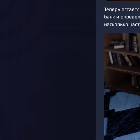
Теперь остаетс
банк и опреде
насколько част