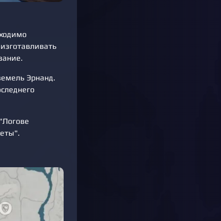
бходимо
 изготавливать
вание.
земель Эрнанд.
оследнего
 "Логове
еты".