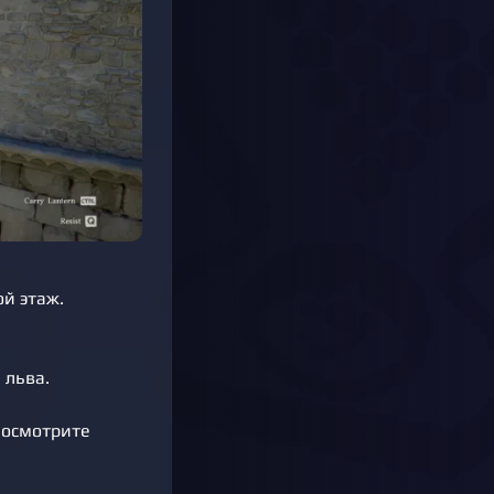
ой этаж.
 льва.
 осмотрите