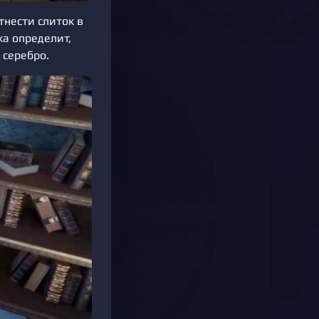
тнести слиток в
а определит,
 серебро.