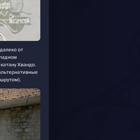
далеко от
ападном
катану Хвандо.
 альтернативные
ршрутом).