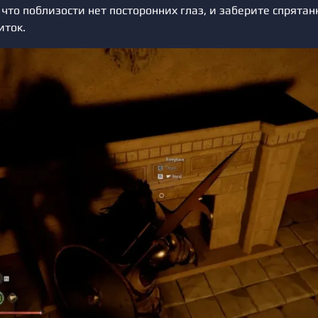
 что поблизости нет посторонних глаз, и заберите спрята
иток.