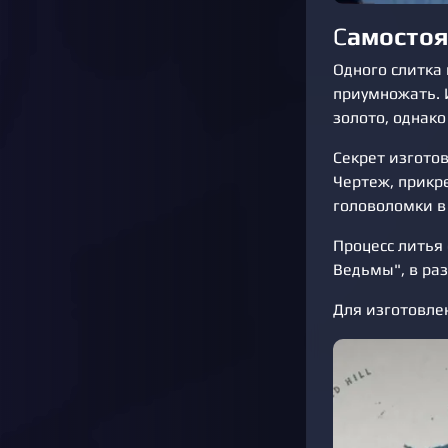
С
амостоя
Одного слитка
приумножать. 
золото, однако
Секрет изгото
Чертеж, прикр
головоломки в 
Процесс литья 
Ведьмы", в ра
Для изготовлен