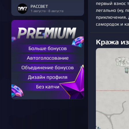
первый взнос т
РАССВЕТ
легально (ну, 
1 августа - 8 августа
приключения. 
самородок и к
Кража из