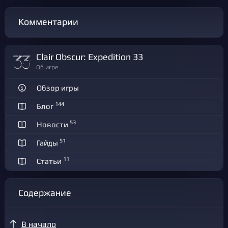
Комментарии
Clair Obscur: Expedition 33
Об игре
Обзор игры
144
Блог
53
Новости
51
Гайды
11
Статьи
Содержание
В начало