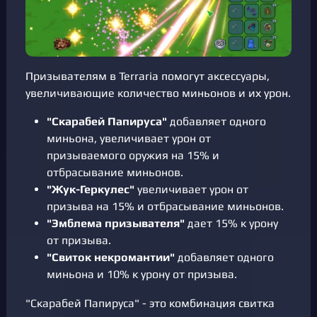
Призывателям в Terraria помогут аксессуары,
увеличивающие количество миньонов и их урон.
"Скарабей Папируса"
добавляет одного
миньона, увеличивает урон от
призываемого оружия на 15% и
отбрасывание миньонов.
"Жук-Геркулес"
увеличивает урон от
призыва на 15% и отбрасывание миньонов.
"Эмблема призывателя"
дает 15% к урону
от призыва.
"Свиток некромантии"
добавляет одного
миньона и 10% к урону от призыва.
"Скарабей Папируса" - это комбинация свитка