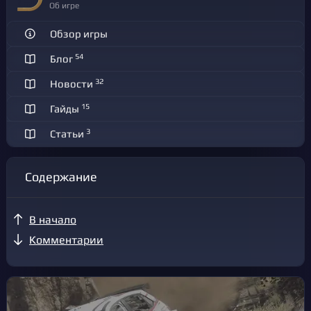
Об игре
Обзор игры
54
Блог
32
Новости
15
Гайды
3
Статьи
Содержание
В начало
Комментарии