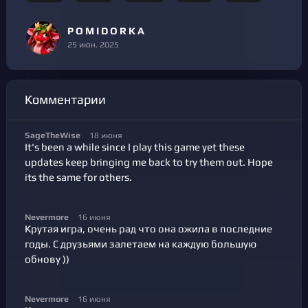
P O M I D O R K A
25 июн. 2025
Комментарии
SageTheWise
18 июня
It's been a while since I play this game yet these
updates keep bringing me back to try them out. Hope
its the same for others.
Nevermore
16 июня
Крутая игра, очень рад что она ожила в последние
годы. С друзьями залетаем на каждую большую
обнову ))
Nevermore
16 июня