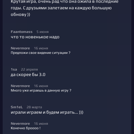
Крутая игра, очень рад что она ожила в последние
годы. С друзьями залетаем на каждую большую
обнову ))
Faantomass
5 июня
что то новенькое надо
Nevermore
16 июня
Предложи свое видение ситуации ?
1sa
22 апреля
да скорее бы 3.0
Nevermore
16 июня
Много уже играешь в данную игру ?
Sm1eL
28 марта
играли играем и будем играть... )))
Nevermore
16 июня
Конечно броооо !