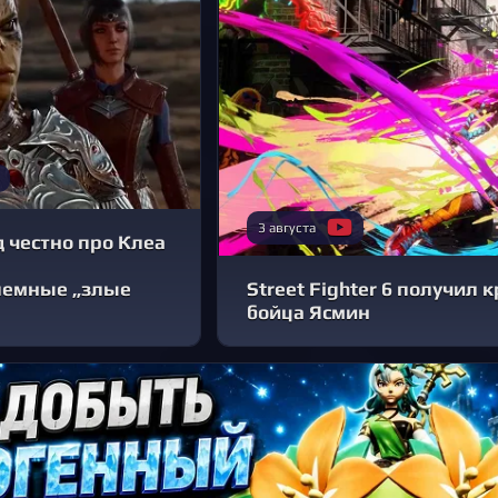
3 августа
 честно про Клеа
лемные „злые
Street Fighter 6 получил
бойца Ясмин