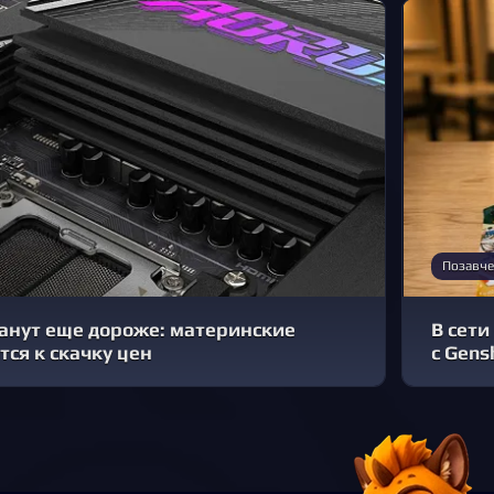
Позавче
анут еще дороже: материнские
В сети
тся к скачку цен
с Gens