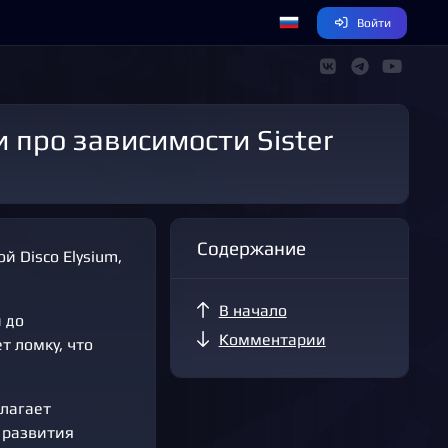
Войти
Содержание
 Disco Elysium,
В начало
 до
Комментарии
т ломку, что
олагает
 развития