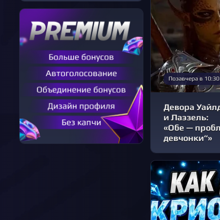
Позавчера в 10:30
Девора Уайлд
и Лаэзель:
«Обе — проб
девчонки“»