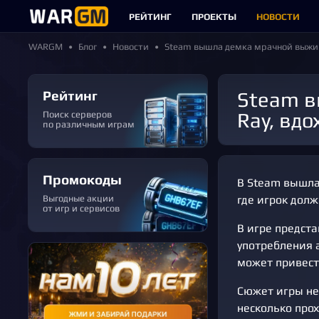
РЕЙТИНГ
ПРОЕКТЫ
НОВОСТИ
WARGM
Блог
Новости
Steam вышла демка мрачной выжива
Рейтинг
Steam вышла демка мрачной выживалки про зависимости Sister
Ray, вдо
Поиск серверов
по различным играм
Промокоды
В Steam вышла 
Выгодные акции
где игрок долж
от игр и сервисов
В игре предст
употребления а
может привести
Сюжет игры не
несколько про