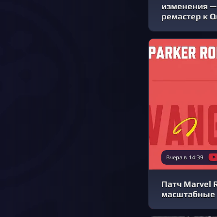
изменения —
ремастер к Q
Вчера в 14:39
Патч Marvel 
масштабные 