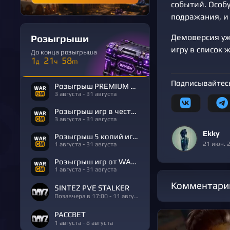
событий. Особу
подражания, и
Демоверсия уж
Розыгрыши
игру в список 
До конца розыгрыша
1
21
58
д
ч
m
Подписывайтесь
Розыгрыш PREMIUM в честь Дня Рождения
3 августа - 31 августа
Розыгрыш игр в честь Дня Рождения
3 августа - 31 августа
Ekky
Розыгрыш 5 копий игры R.E.P.O.
21 июн. 
1 августа - 31 августа
Розыгрыш игр от WARGM
1 августа - 31 августа
Комментари
SINTEZ PVE STALKER
Позавчера в 17:00 - 11 августа
РАССВЕТ
1 августа - 8 августа