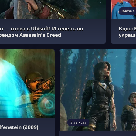
Вчера в
 — снова в Ubisoft! И теперь он
Коды 
рендом Assassin’s Creed
украш
3 августа
fenstein (2009)