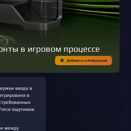
зонты в игровом процессе
Добавить в Избранное
держки ввода в
тегрирована в
остребованных
Force ощутимое
ни между