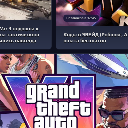
Позавчера в 12:45
War 3 подошла к
ры тактического
Коды в ЭВЕЙД (Роблокс, А
ылись навсегда
опыта бесплатно