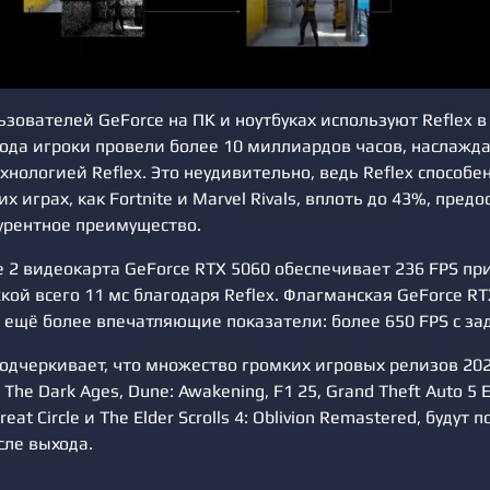
зователей GeForce на ПК и ноутбуках используют Reflex в 
года игроки провели более 10 миллиардов часов, наслажда
нологией Reflex. Это неудивительно, ведь Reflex способе
их играх, как Fortnite и Marvel Rivals, вплоть до 43%, пред
урентное преимущество.
ke 2 видеокарта GeForce RTX 5060 обеспечивает 236 FPS п
кой всего 11 мс благодаря Reflex. Флагманская GeForce RT
 ещё более впечатляющие показатели: более 650 FPS с за
подчеркивает, что множество громких игровых релизов 202
The Dark Ages, Dune: Awakening, F1 25, Grand Theft Auto 5 E
reat Circle и The Elder Scrolls 4: Oblivion Remastered, будут
осле выхода.