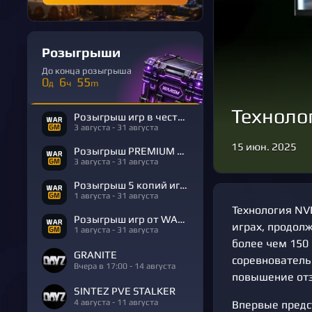
Розыгрыши
До конца розыгрыша
0
6
55
д
ч
m
Техноло
Розыгрыш игр в честь Дня Рождения
3 августа - 31 августа
15 июн. 2025
Розыгрыш PREMIUM в честь Дня Рождения
3 августа - 31 августа
Розыгрыш 5 копий игры R.E.P.O.
1 августа - 31 августа
Технология NVI
Розыгрыш игр от WARGM
играх, продол
1 августа - 31 августа
более чем 150
GRANITE
соревнователь
Вчера в 17:00 - 14 августа
повышение отз
SINTEZ PVE STALKER
4 августа - 11 августа
Впервые предс