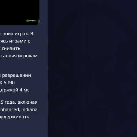
своих играх. В
ясь играми с
н снизить
оставляя игрокам
ри разрешении
X 5090
держкой 4 мс.
5 года, включая
nhanced, Indiana
 поддерживать