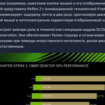
ока (например, нажатием кнопки мыши) и его отображение
IA представила Reflex 2 с инновационной технологией Fra
нимизирует задержку, почти в два раза, прогнозируя дв
ий мыши и интеллектуально корректируя отображаемый к
 играет важную роль в технологиях генерации кадров DLS
eneration. Она обеспечивает более гладкую и отзывчивую 
анными при помощи искусственного интеллекта, делая ув
естественным.