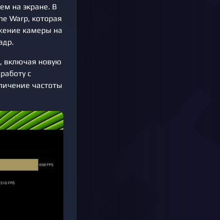
м на экране. В
me Warp, которая
ижение камеры на
адр.
S, включая новую
работу с
еличение частоты