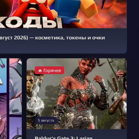
Содержание
В начало
Комментарии
вгуст 2026) — косметика, токены и очки
🔥 Горячее
5 августа
Baldur’s Gate 3: Larian