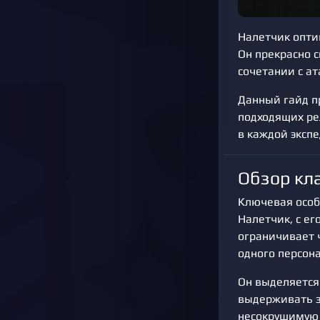
Налетчик опти
Он прекрасно с
сочетании с а
Данный гайд п
подходящих ре
в каждой экспе
Обзор кла
Ключевая особе
Налетчик, с е
ограничивает 
одного персон
Он выделяется
выдерживать з
несокрушимую 