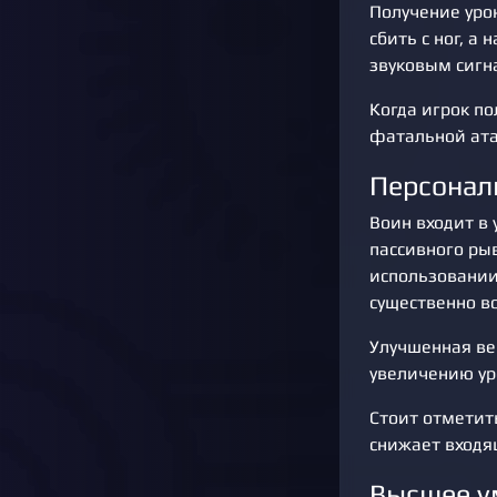
Получение уро
сбить с ног, а
звуковым сигн
Когда игрок по
фатальной ата
Персонал
Воин входит в 
пассивного ры
использовании
существенно в
Улучшенная ве
увеличению ур
Стоит отметить
снижает входя
Высшее у