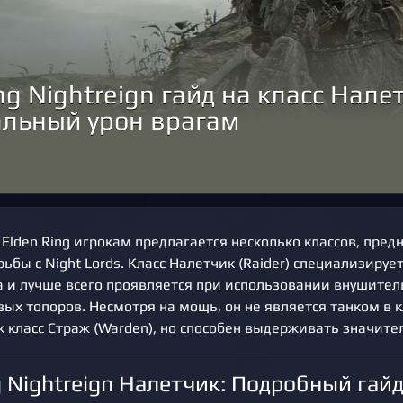
ng Nightreign гайд на класс Нале
льный урон врагам
з Elden Ring игрокам предлагается несколько классов, пре
ьбы с Night Lords. Класс Налетчик (Raider) специализируе
а и лучше всего проявляется при использовании внушител
ых топоров. Несмотря на мощь, он не является танком в 
 класс Страж (Warden), но способен выдерживать значите
g Nightreign Налетчик: Подробный гайд