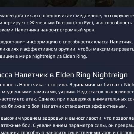
мален для тех, кто предпочитает медленное, но сокрушит
инергирует с Железным Глазом (Iron Eye), чья способность 
таками Налетчика наносит огромный урон.
редоставит информацию о способностях класса Налетчик,
ликвиях и эффективном оружии, чтобы максимизироват
диции в мире Nightreign из Elden Ring.
сса Налетчик в Elden Ring Nightreign
нность Налетчика - его сила. В динамичных битвах с Night
го медленными замахами, уязвим. Недостаток выносливост
частоту его атак. Однако, при поддержке внимательных с
ажа ближнего боя, Налетчик становится эффективным.
 высоким уровнем здоровья и выносливости, что позволяе
атяжные бои. С увеличением параметра силы, он превращ
машину, способную наносить существенный урон и поглощ