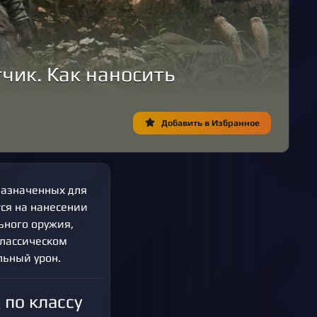
тчик. Как наносить
Добавить в Избранное
дназначенных для
тся на нанесении
ьного оружия,
классическом
льный урон.
 по классу