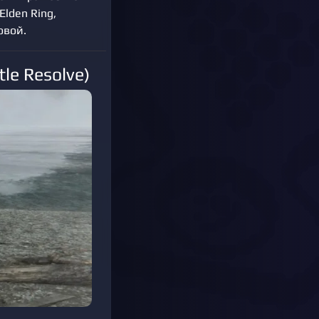
Elden Ring,
овой.
le Resolve)