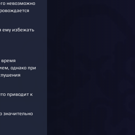
 его невозможно
провождается
яя ему избежать
о время
ием, однако при
глушения
то приводит к
но значительно