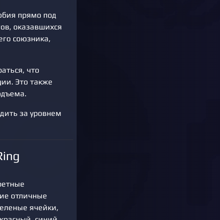
обия прямо под
гов, оказавшихся
его союзника,
аться, что
ии. Это также
одъема.
дить за уровнем
Ring
ретные
щие отличные
зеленые ячейки,
красный, синий