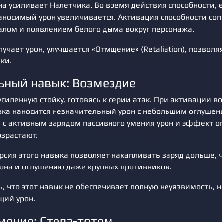
на усиливает Налетчика. Во время действия способности,
 наносимый урон увеличивается. Активация способности со
алом и появлением белого дыма вокруг персонажа.
лучает урон, улучшается «Отмщение» (Retaliation), позвол
ки.
ьный навык: Возмездие
усиленную стойку, готовясь к серии атак. При активации в
вка наносится незначительный урон с небольшим оглушен
 с активным зарядом пассивного умения урон и эффект о
озрастают.
рсия этого навыка позволяет накапливать заряд дольше, ч
она и оглушению даже крупных противников.
, что этот навык не обеспечивает полную неуязвимость, 
щий урон.
мение: Стела-тотем