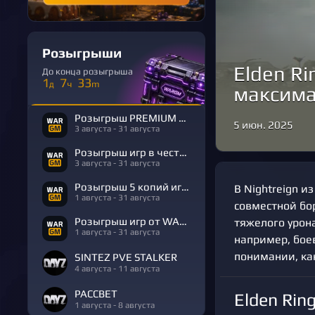
Розыгрыши
Elden Ri
До конца розыгрыша
1
7
33
д
ч
m
максима
Розыгрыш PREMIUM в честь Дня Рождения
5 июн. 2025
3 августа - 31 августа
Розыгрыш игр в честь Дня Рождения
3 августа - 31 августа
Розыгрыш 5 копий игры R.E.P.O.
В Nightreign и
1 августа - 31 августа
совместной бор
Розыгрыш игр от WARGM
тяжелого урон
1 августа - 31 августа
например, боев
понимании, как
SINTEZ PVE STALKER
4 августа - 11 августа
РАССВЕТ
Elden Rin
1 августа - 8 августа