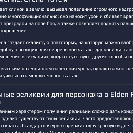
ает клинок в землю, вызывая появление огромного надгр
ние многофункционально: оно наносит урон и сбивает вра
т преградой на поле боя, а также позволяет поднять павш
воскрешение.
ела создает скалистую платформу, на которую можно взобр
удобную позицию для непрерывных атак с дальней дистанц
ещение в ситуациях, когда отсутствуют другие способы п
 высоким потенциалом нанесения урона, однако важно сле
и учитывать медлительность атак.
ные реликвии для персонажа в Elden 
n
учайным характером получения реликвий сложно дать конк
 однако существуют типы реликвий, часто предоставляю
го класса. Стандартная урна содержит одну красную и две 
ра, приобретаемый на Малом горшочном рынке, включает 