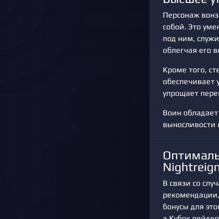
Персонаж вонз
собой. Это уме
под ним, служи
облегчая его 
Кроме того, ст
обеспечивает 
упрощает перем
Воин обладает
выносливости 
Оптималь
Nightreig
В связи со сл
рекомендации,
бонусы для это
а Кубок рейде