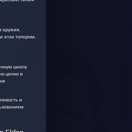
в оружия.
и атак топором,
енную шкалу
но ценно в
вне
ливость и
льзованием
в Elden