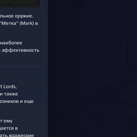
ельное оружие.
"Метка" (Mark) в
 наиболее
ь эффективность
 Lords,
и также
оюзников и еще
т ему
ается в
ать вражеские