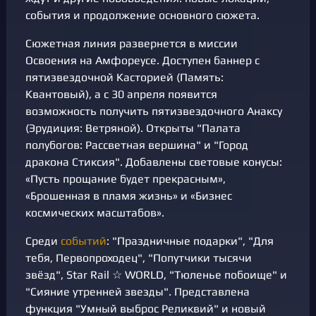
события и продолжение основного сюжета.
Сюжетная линия развернется в миссии
Освоения на Амфореусе. Доступен баннер с
пятизвездочной Касторией (Память:
Квантовый), а с 30 апреля появится
возможность получить пятизвездочного Анаксу
(Эрудиция: Ветряной). Открыты "Палата
полубогов: Рассветная вершина" и "Город
дракона Стиксия". Добавлены световые конусы:
«Пусть прощание будет прекрасным»,
«Брошенная в пламя жизнь» и «Бизнес
космических масштабов».
Среди
событий
: "Праздничные подарки", "Для
тебя, Первопроходец", "Попутчики тысячи
звёзд", Star Rail ☆ WORLD, "Тюленье побоище" и
"Сияние утренней звезды". Представлена
функция "Умный выброс Реликвий" и новый