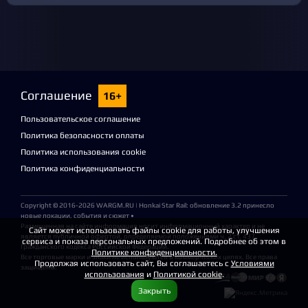
Соглашение
16+
Пользовательское соглашение
Политика безопасности оплаты
Политика использования cookie
Политика конфиденциальности
Copyright © 2016-2026
WARGM.RU
| Honkai Star Rail: обновление 3.2 принесло
новые локации, события и сюжет •
Размещенная на сайте информация носит информационный характер и не
Сайт может использовать файлы cookie для работы, улучшения
является публичной офертой, определяемой положениями ч. 2 ст. 437
сервиса и показа персональных предложений. Подробнее об этом в
Гражданского кодекса Российской Федерации.
Политике конфиденциальности.
Все торговые марки и знаки не используются в коммерческих целях. Все права
Продолжая использовать сайт, Вы соглашаетесь с
Условиями
защищены.
использования
и
Политикой cookie
.
Закрыть