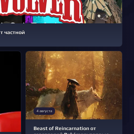
ет частной
4 августа
Beast of Reincarnation от