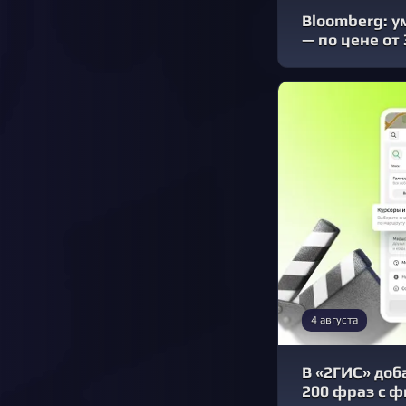
Bloomberg: у
— по цене от
4 августа
В «2ГИС» доб
200 фраз с 