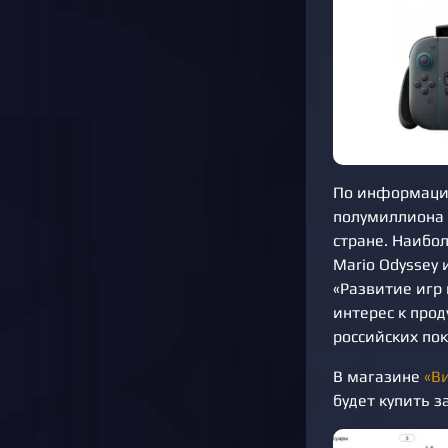
По информации
полумиллиона N
стране. Наибол
Mario Odyssey 
«Развитие игр 
интерес к прод
российских по
В магазине
«В
будет купить з