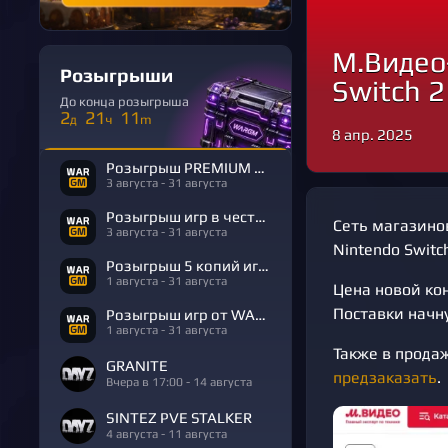
М.Видео
Розыгрыши
Switch 2
До конца розыгрыша
2
21
11
д
ч
m
8 апр. 2025
Розыгрыш PREMIUM в честь Дня Рождения
3 августа - 31 августа
Розыгрыш игр в честь Дня Рождения
Сеть магазино
3 августа - 31 августа
Nintendo Switch
Розыгрыш 5 копий игры R.E.P.O.
1 августа - 31 августа
Цена новой кон
Поставки начну
Розыгрыш игр от WARGM
1 августа - 31 августа
Также в продаж
GRANITE
предзаказать
.
Вчера в 17:00 - 14 августа
SINTEZ PVE STALKER
4 августа - 11 августа