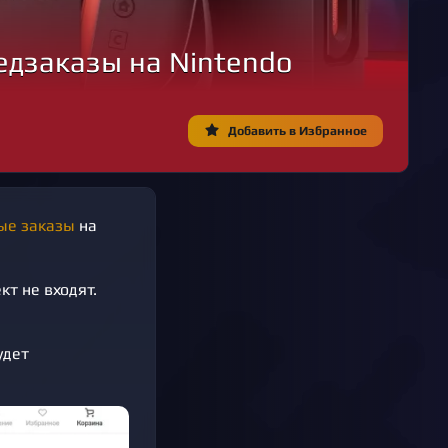
едзаказы на Nintendo
Добавить в Избранное
ые заказы
на
кт не входят.
удет