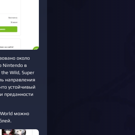
зовано около
 Nintendo в
the Wild, Super
ель направления
 что устойчивый
 и преданности
t World можно
блей.