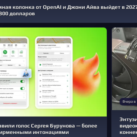
мная колонка от OpenAI и Джони Айва выйдет в 2027
 300 долларов
Вчера в
Энтуз
авили голос Сергея Бурунова — более
видео
фирменными интонациями
конне