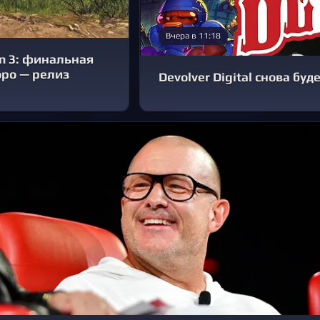
Вчера в 11:18
an 3: финальная
оро — релиз
Devolver Digital снова буд