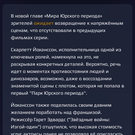
В новой главе «Мира Юрского периода»
зрителей
ожидает
возвращение к напряжённым
сценам, что отсутствовали в предыдущих
фильмах серии.
Скарлетт Йоханссон, исполнительница одной из
ключевых ролей, намекнула на это, не
раскрывая конкретных деталей. Вероятно, речь
идет о моментах противостояния людей и
динозавров, возможно, даже о воссоздании
знаменитой сцены с плотом, которая не попала в
первый "Парк Юрского периода".
Йоханссон также поделилась своим давним
желанием поработать над франшизой.
Режиссёр Гарет Эдвардс ("Звёздные войны:
Изгой-один") отшутился, что высокая стоимость
услуг актрисы ранее не позволяла её пригласить.