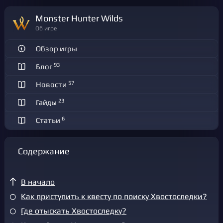
Monster Hunter Wilds
Об игре
Обзор игры
93
Блог
57
Новости
23
Гайды
6
Статьи
Содержание
В начало
Как приступить к квесту по поиску Хвостоследки?
Где отыскать Хвостоследку?