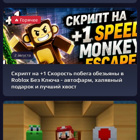
🔥 Горячее
2 августа
Скрипт на +1 Скорость побега обезьяны в
Roblox Без Ключа - автофарм, халявный
подарок и лучший хвост