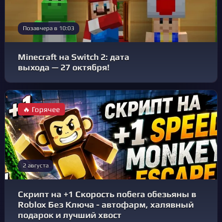
Позавчера в 10:03
Minecraft на Switch 2: дата
выхода — 27 октября!
🔥 Горячее
2 августа
Скрипт на +1 Скорость побега обезьяны в
Roblox Без Ключа - автофарм, халявный
подарок и лучший хвост