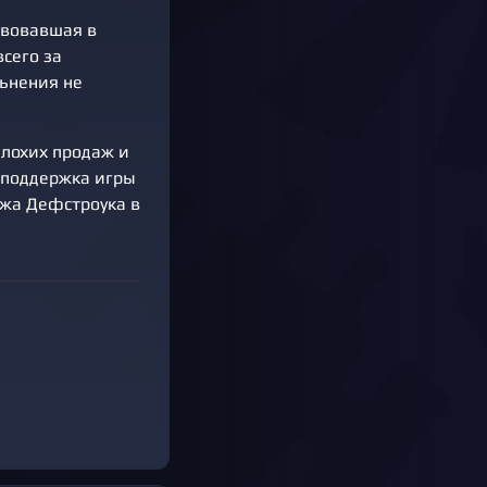
твовавшая в
всего за
льнения не
плохих продаж и
 поддержка игры
ажа Дефстроука в