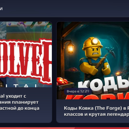
и
Вчера в 12:21
al уходит с
ания планирует
частной до конца
Коды Ковка (The Forge) в 
классов и крутая легенда