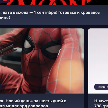
: дата выхода — 1 сентября! Готовься к кровавой
ойне!
Позавче
к: Новый день» за шесть дней в
Huawei
рал миллиард долларов
798 г