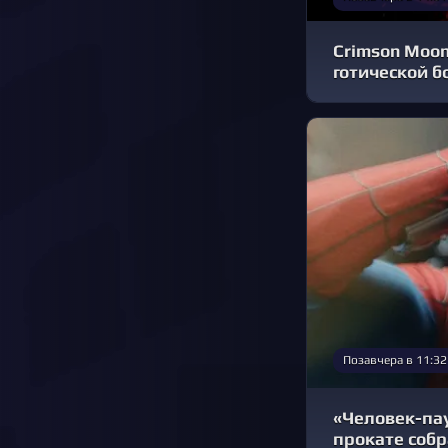
Crimson Moon
готической б
Позавчера в 11:32
«Человек-пау
прокате соб