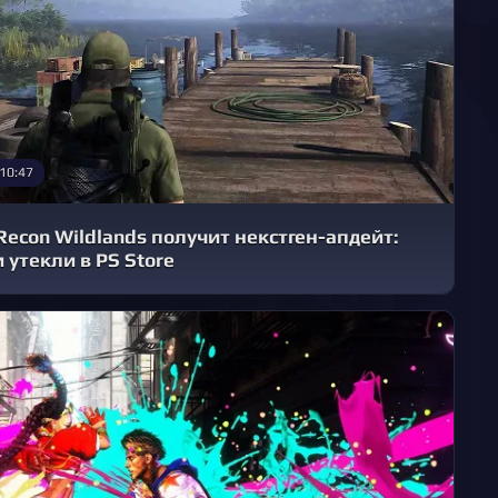
 10:47
Recon Wildlands получит некстген-апдейт:
 утекли в PS Store