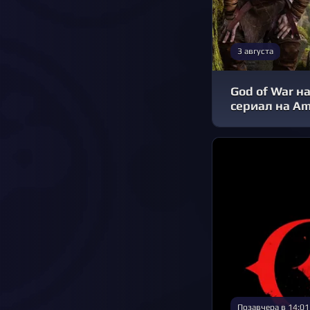
3 августа
God of War на
сериал на A
Позавчера в 14:01