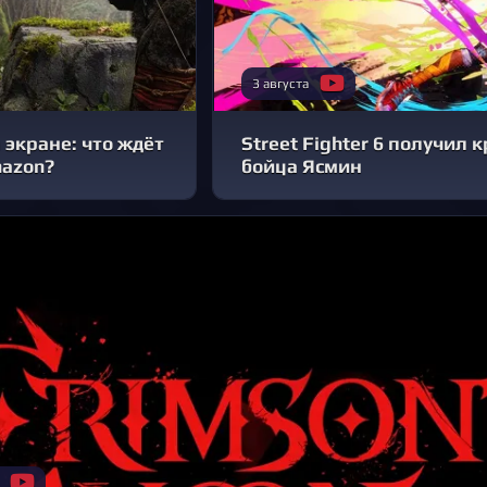
3 августа
 экране: что ждёт
Street Fighter 6 получил
mazon?
бойца Ясмин