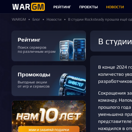
РЕЙТИНГ
ПРОЕКТЫ
НОВОСТИ
WARGM
Блог
Новости
В студии Rocksteady прошла ещё о
Рейтинг
В студ
Поиск серверов
по различным играм
В конце 2024 г
Промокоды
количество ув
разработчиков
Выгодные акции
от игр и сервисов
Сокращения за
команду. Напо
прошлого года 
уменьшена прак
представителе
находился в от