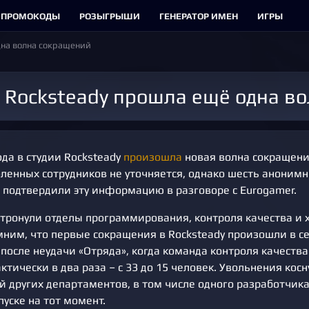
ПРОМОКОДЫ
РОЗЫГРЫШИ
ГЕНЕРАТОР ИМЕН
ИГРЫ
дна волна сокращений
ии Rocksteady прошла ещё одна 
ода в студии Rocksteady
произошла
новая волна сокращени
оленных сотрудников не уточняется, однако шесть аноним
 подтвердили эту информацию в разговоре с Eurogamer.
тронули отделы программирования, контроля качества и 
мним, что первые сокращения в Rocksteady произошли в с
после неудачи «Отряда», когда команда контроля качеств
тически в два раза – с 33 до 15 человек. Увольнения косн
й других департаментов, в том числе одного разработчика
пуске на тот момент.