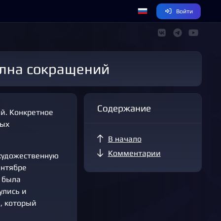
Войти
волна сокращений
Содержание
й. Конкретное
ных
В начало
Комментарии
художественную
ентябре
а была
улись и
, который