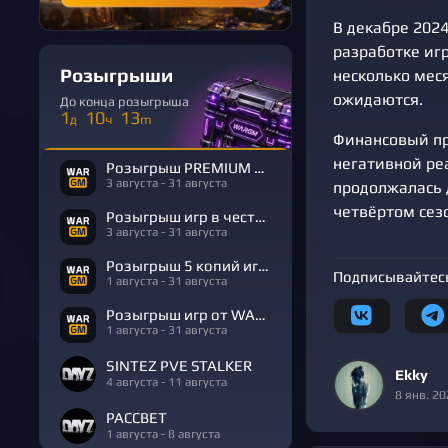
В декабре 2024
разработке игр
Розыгрыши
несколько меся
ожидаются.
До конца розыгрыша
1
10
13
д
ч
m
Финансовый пр
негативной ре
Розыгрыш PREMIUM в честь Дня Рождения
3 августа - 31 августа
продолжалась 
четвёртом сез
Розыгрыш игр в честь Дня Рождения
3 августа - 31 августа
Розыгрыш 5 копий игры R.E.P.O.
Подписывайтесь
1 августа - 31 августа
Розыгрыш игр от WARGM
1 августа - 31 августа
SINTEZ PVE STALKER
Ekky
4 августа - 11 августа
8 янв. 20
РАССВЕТ
1 августа - 8 августа