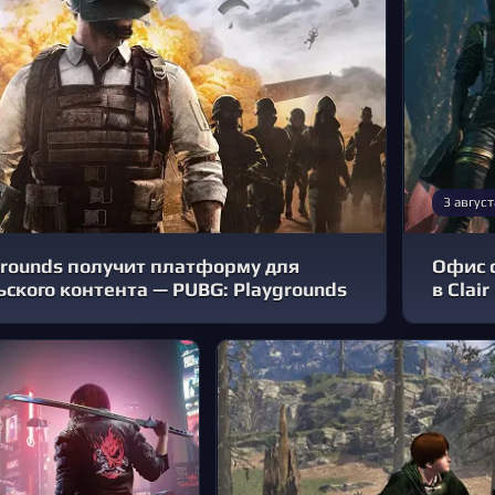
3 август
grounds получит платформу для
Офис с
ского контента — PUBG: Playgrounds
в Clai