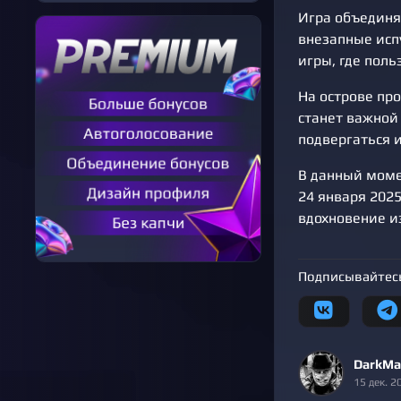
Игра объединя
внезапные исп
игры, где пол
На острове пр
станет важной
подвергаться 
В данный моме
24 января 2025
вдохновение из 
Подписывайтесь
DarkMa
15 дек. 2