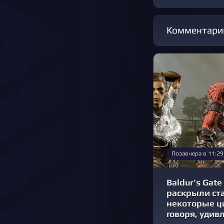
Комментари
Позавчера в 11:29
Baldur’s Gate 
раскрыли ста
некоторые 
говоря, удив