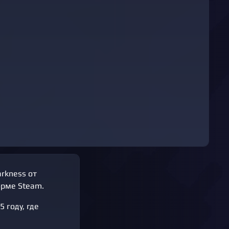
rkness от
орме Steam.
 году, где