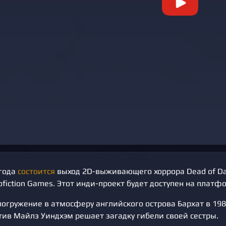
 года
состоится
выход 2D-выживающего хоррора Dead of Da
fiction Games. Этот инди-проект будет доступен на платф
огружение в атмосферу английского острова Бархат в 1985
тив Майлз Уиндхэм решает загадку гибели своей сестры.