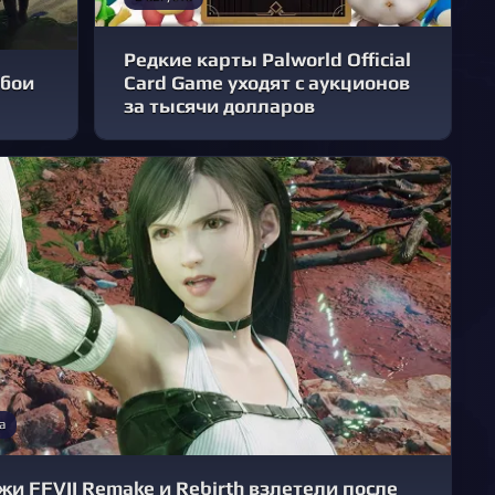
Редкие карты Palworld Official
обои
Card Game уходят с аукционов
за тысячи долларов
а
и FFVII Remake и Rebirth взлетели после