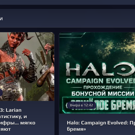
и
Вчера в 12:42
3: Larian
тистику, и
цифры… мягко
Halo: Campaign Evolved:
ляют
бремя»