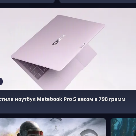
тила ноутбук Matebook Pro S весом в 798 грамм