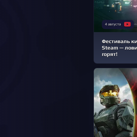
4 августа
Фестиваль к
Steam — лови
горят!