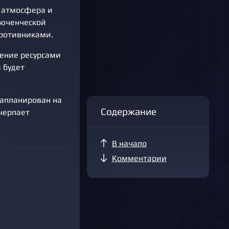
я атмосфера и
люченческой
противниками.
ление ресурсами
 будет
запланирован на
Содержание
 черпает
В начало
Комментарии