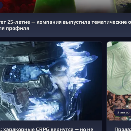
ет 25-летие — компания выпустила тематические 
ля профиля
2 август
: хардкорные CRPG вернутся — но не
Продаж