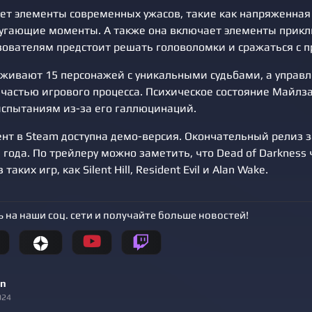
ет элементы современных ужасов, такие как напряженна
угающие моменты. А также она включает элементы прик
ьзователям предстоит решать головоломки и сражаться с 
оживают 15 персонажей с уникальными судьбами, а управ
 частью игрового процесса. Психическое состояние Майлза
испытаниям из-за его галлюцинаций.
нт в Steam доступна демо-версия. Окончательный релиз 
 года. По трейлеру можно заметить, что Dead of Darkness
таких игр, как Silent Hill, Resident Evil и Alan Wake.
 на наши соц. сети и получайте больше новостей!
n
024