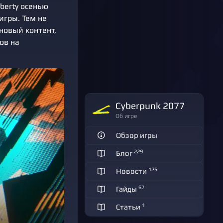
iberty осенью
игры. Тем не
новый контент,
ов на
Cyberpunk 2077
Об игре
Обзор игры
229
Блог
125
Новости
67
Гайды
1
Статьи