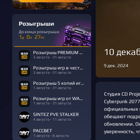
Розыгрыши
До конца розыгрыша
1
0
27
д
ч
m
10 дека
Розыгрыш PREMIUM в честь Дня Рождения
3 августа - 31 августа
9 дек. 2024
Розыгрыш игр в честь Дня Рождения
3 августа - 31 августа
Розыгрыш 5 копий игры R.E.P.O.
1 августа - 31 августа
Студия CD Proj
Розыгрыш игр от WARGM
Cyberpunk 2077
1 августа - 31 августа
официальных к
SINTEZ PVE STALKER
обещают подро
4 августа - 11 августа
обновлении. О
РАССВЕТ
уверенность, ч
1 августа - 8 августа