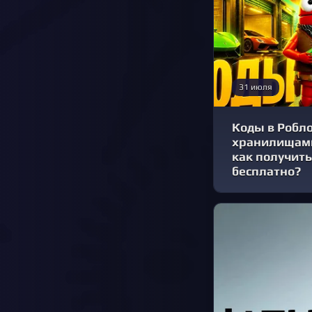
31 июля
Коды в Робло
хранилищами
как получить
бесплатно?