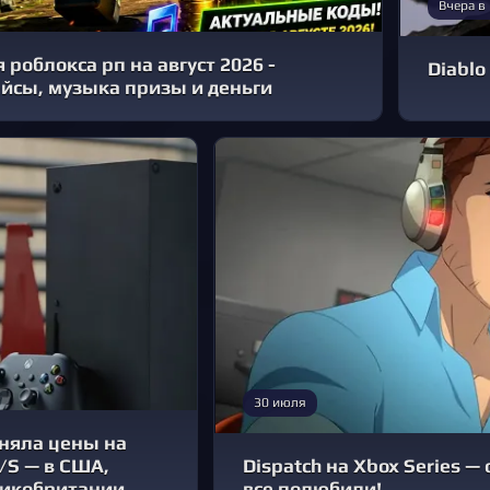
Вчера в
 роблокса рп на август 2026 -
Diablo
йсы, музыка призы и деньги
30 июля
дняла цены на
X/S — в США,
Dispatch на Xbox Series 
ликобритании
все полюбили!