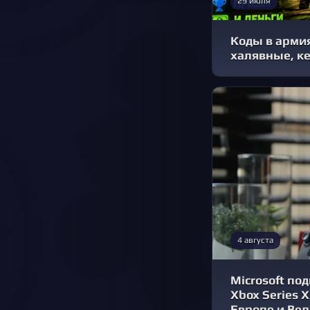
29 июля
Коды в армия
халявные, ке
4 августа
Microsoft по
Xbox Series 
Европе и Ве