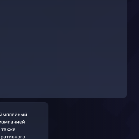
геймплейный
 компанией
а также
еративного