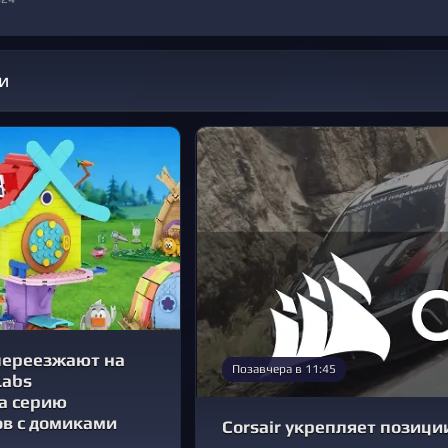
и
ереезжают на
Позавчера в 11:45
Labs
а серию
ов с домиками
Corsair укрепляет позици