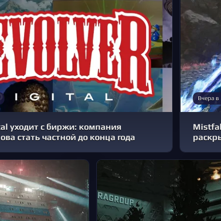
Вчера в
tal уходит с биржи: компания
Mistfa
ова стать частной до конца года
раскр