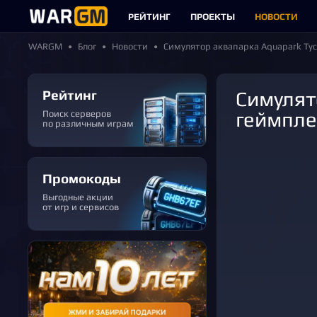
РЕЙТИНГ
ПРОЕКТЫ
НОВОСТИ
WARGM
Блог
Новости
Симулятор аквапарка Aquapark Ty
Рейтинг
Симулятор аквапарка Aquapark Tycoon обзавелся
геймпл
Поиск серверов
по различным играм
Промокоды
Выгодные акции
от игр и сервисов