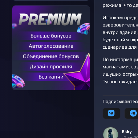
режима, что д
Игрокам предс
оздоровительн
внутри здания
будет найм ох
сценариев для 
По информации
магнатами, соз
ищущих острых
Tycoon ожидает
Подписывайтесь
Ekky
17 авг. 2