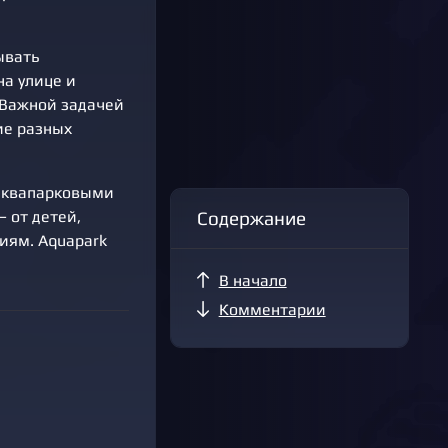
ывать
а улице и
 Важной задачей
ие разных
 аквапарковыми
Содержание
 от детей,
иям. Aquapark
В начало
Комментарии