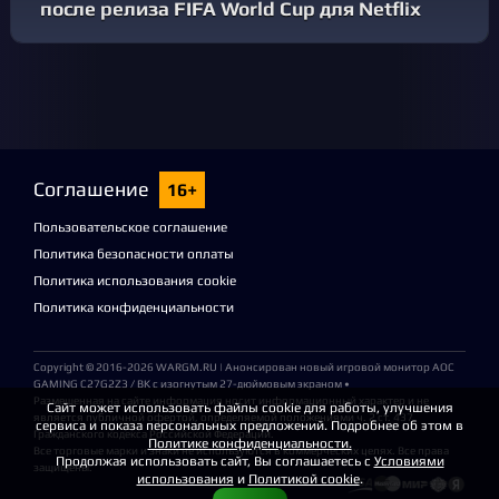
после релиза FIFA World Cup для Netflix
Соглашение
16+
Пользовательское соглашение
Политика безопасности оплаты
Политика использования cookie
Политика конфиденциальности
Copyright © 2016-2026
WARGM.RU
| Анонсирован новый игровой монитор AOC
GAMING C27G2Z3 / BK с изогнутым 27-дюймовым экраном •
Размещенная на сайте информация носит информационный характер и не
Сайт может использовать файлы cookie для работы, улучшения
является публичной офертой, определяемой положениями ч. 2 ст. 437
сервиса и показа персональных предложений. Подробнее об этом в
Гражданского кодекса Российской Федерации.
Политике конфиденциальности.
Все торговые марки и знаки не используются в коммерческих целях. Все права
Продолжая использовать сайт, Вы соглашаетесь с
Условиями
защищены.
использования
и
Политикой cookie
.