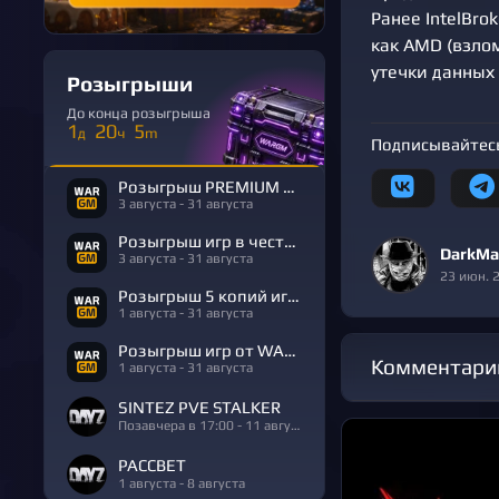
Ранее IntelBro
как AMD (взлом
утечки данных
Розыгрыши
До конца розыгрыша
1
20
5
д
ч
m
Подписывайтесь
Розыгрыш PREMIUM в честь Дня Рождения
3 августа - 31 августа
Розыгрыш игр в честь Дня Рождения
DarkMa
3 августа - 31 августа
23 июн. 
Розыгрыш 5 копий игры R.E.P.O.
1 августа - 31 августа
Розыгрыш игр от WARGM
Комментари
1 августа - 31 августа
SINTEZ PVE STALKER
Позавчера в 17:00 - 11 августа
РАССВЕТ
1 августа - 8 августа