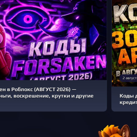
2 август
н в Роблокс (АВГУСТ 2026) —
ьги, воскрешение, крутки и другие
Коды д
креди