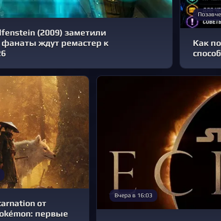
Позавче
fenstein (2009) заметили
 фанаты ждут ремастер к
Как по
26
способ
Вчера в 16:03
carnation от
Pokémon: первые