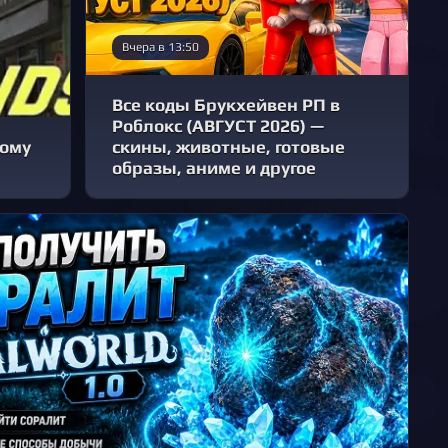
Вчера в 13:50
Все коды Брукхейвен РП в
Роблокс (АВГУСТ 2026) —
вому
скины, животные, готовые
образы, аниме и другое