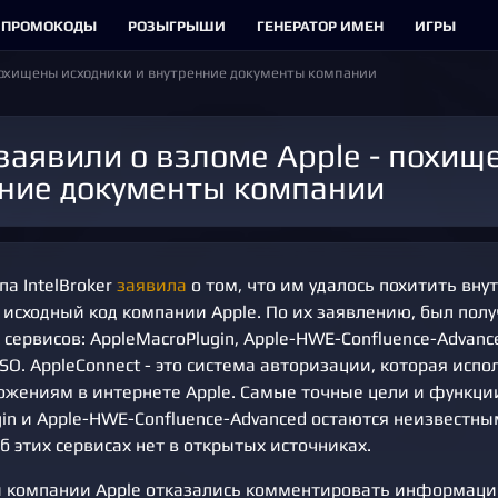
ПРОМОКОДЫ
РОЗЫГРЫШИ
ГЕНЕРАТОР ИМЕН
ИГРЫ
похищены исходники и внутренние документы компании
ние документы компании
па IntelBroker
заявила
о том, что им удалось похитить вну
 исходный код компании Apple. По их заявлению, был пол
сервисов: AppleMacroPlugin, Apple-HWE-Confluence-Advanc
SO. AppleConnect - это система авторизации, которая испо
ложениям в интернете Apple. Самые точные цели и функци
in и Apple-HWE-Confluence-Advanced остаются неизвестным
 этих сервисах нет в открытых источниках.
 компании Apple отказались комментировать информаци