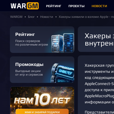
РЕЙТИНГ
ПРОЕКТЫ
НОВОСТИ
WARGM
Блог
Новости
Хакеры заявили о взломе Apple - 
Рейтинг
Хакеры заявили о взломе Apple - похищены исходники и
внутрен
Поиск серверов
по различным играм
Промокоды
Хакерская груп
Выгодные акции
инструменты и
от игр и сервисов
код следующих 
AppleConnect-S
доступа к при
AppleMacroPlug
информации об
Представители