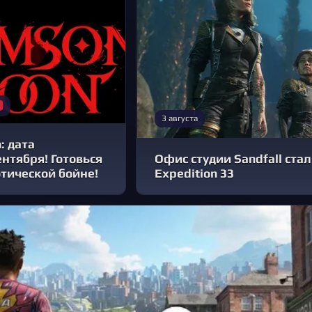
3 августа
: дата
ентября! Готовься
Офис студии Sandfall стал
отической бойне!
Expedition 33