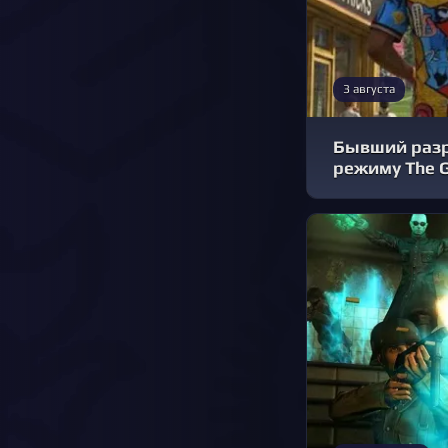
3 августа
Бывший разра
режиму The G