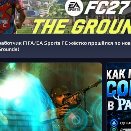
ботчик FIFA/EA Sports FC жёстко прошёлся по но
rounds!