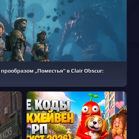
 прообразом „Поместья“ в Clair Obscur: