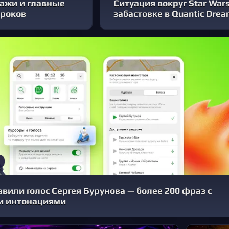
дажи и главные
Ситуация вокруг Star War
гроков
забастовке в Quantic Dre
авили голос Сергея Бурунова — более 200 фраз с
 интонациями