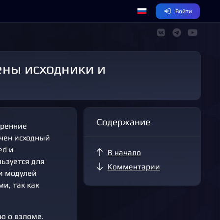
Войти
Содержание
тренние
учен исходный
ed и
В начало
льзуется для
Комментарии
и модулей
и, так как
ю о взломе.