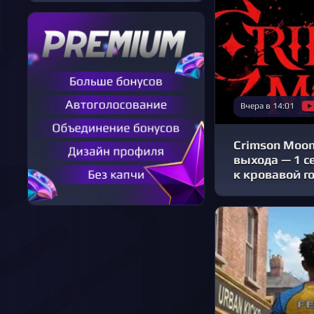
Вчера в 14:01
Crimson Moon
выхода — 1 с
к кровавой г