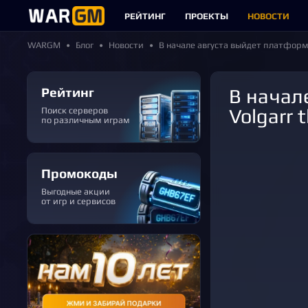
РЕЙТИНГ
ПРОЕКТЫ
НОВОСТИ
WARGM
Блог
Новости
В начале августа выйдет платформер
Рейтинг
В начале августа выйдет платформер про викинга
Volgarr 
Поиск серверов
по различным играм
Промокоды
Выгодные акции
от игр и сервисов