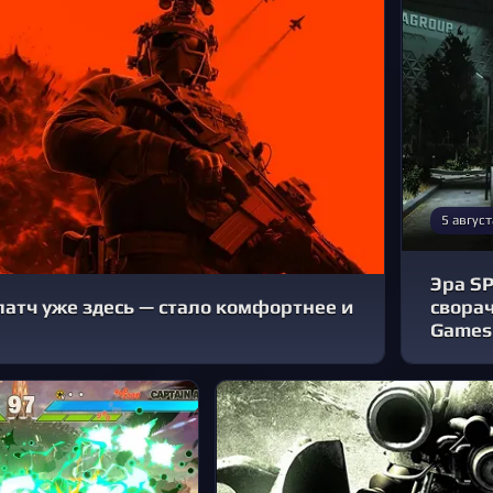
5 август
Эра SP
: патч уже здесь — стало комфортнее и
сворач
Games