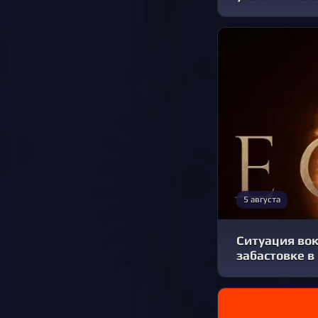
5 августа
Ситуация вок
забастовке в