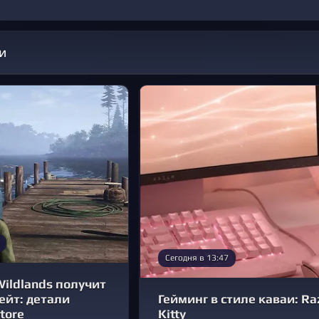
и
Сегодня в 13:47
Wildlands получит
ейт: детали
Гейминг в стиле каваи: R
tore
Kitty