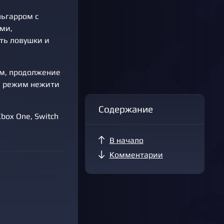
льгарром с
ми,
ть ловушки и
кам, продолжение
я, режим нежити
Содержание
 Xbox One, Switch
В начало
Комментарии