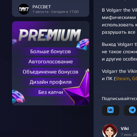
РАССВЕТ
В Volgarr the 
1 августа - Сегодня в 17:00
мифическими с
использовать 
разрушать все 
Выход Volgarr 
не такое сложн
и другие особ
Volgarr the Vik
и ПК (
Steam
,
G
Подписывайтесь
Viki
7 июн. 2