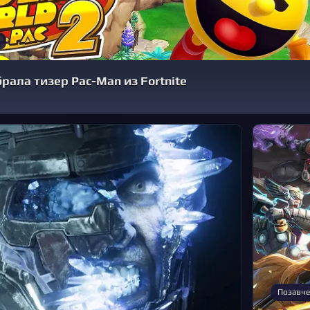
брала тизер Pac-Man из Fortnite
Позавче