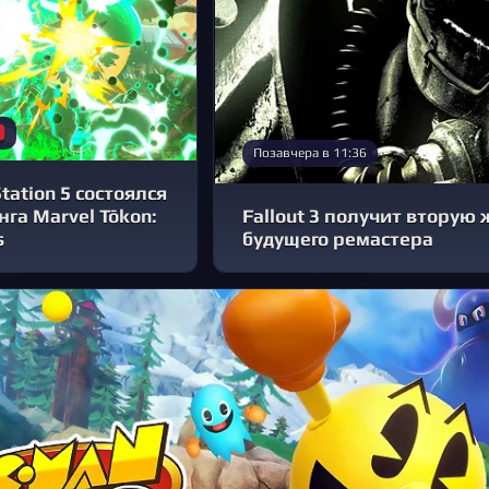
Позавчера в 11:36
tation 5 состоялся
га Marvel Tōkon:
Fallout 3 получит вторую
s
будущего ремастера