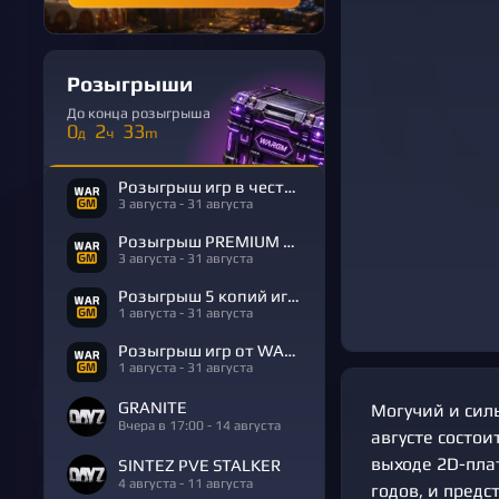
Розыгрыши
До конца розыгрыша
0
2
33
д
ч
m
Розыгрыш игр в честь Дня Рождения
3 августа - 31 августа
Розыгрыш PREMIUM в честь Дня Рождения
3 августа - 31 августа
Розыгрыш 5 копий игры R.E.P.O.
1 августа - 31 августа
Розыгрыш игр от WARGM
1 августа - 31 августа
GRANITE
Могучий и силь
Вчера в 17:00 - 14 августа
августе состоит
выходе 2D-плат
SINTEZ PVE STALKER
4 августа - 11 августа
годов, и предс