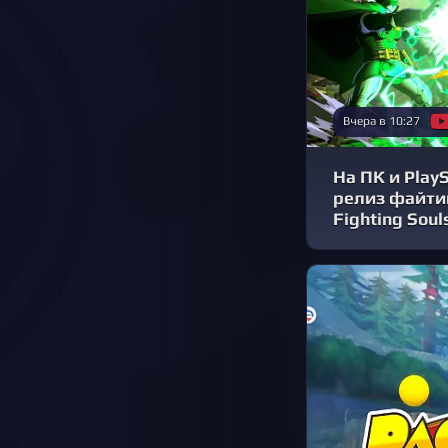
Вчера в 10:27
На ПК и PlayS
релиз файтин
Fighting Soul