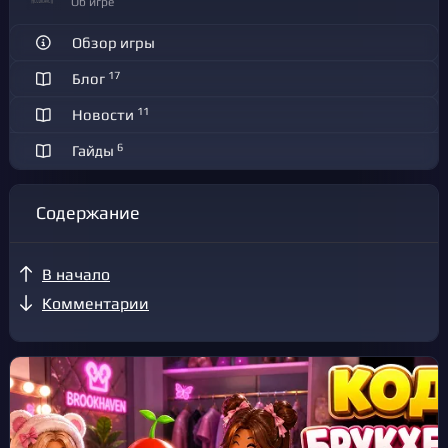
Об игре
Обзор игры
17
Блог
11
Новости
6
Гайды
Содержание
В начало
Комментарии