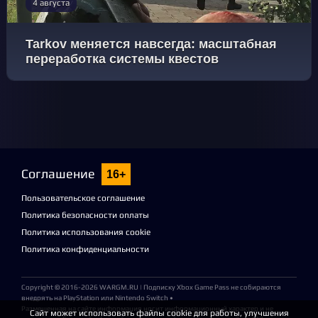
4 августа
Tarkov меняется навсегда: масштабная
переработка системы квестов
Соглашение
16+
Пользовательское соглашение
Политика безопасности оплаты
Политика использования cookie
Политика конфиденциальности
Copyright © 2016-2026
WARGM.RU
| Подписку Xbox Game Pass не собираются
внедрять на PlayStation или Nintendo Switch •
Размещенная на сайте информация носит информационный характер и не
Сайт может использовать файлы cookie для работы, улучшения