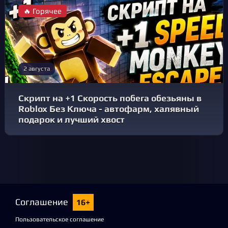
🔥 Горячее
2 августа
Скрипт на +1 Скорость побега обезьяны в
Roblox Без Ключа - автофарм, халявный
подарок и лучший хвост
Соглашение
16+
Пользовательское соглашение