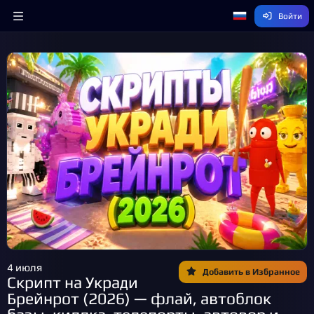
Войти
4 июля
Добавить в Избранное
Скрипт на Укради
Брейнрот (2026) — флай, автоблок