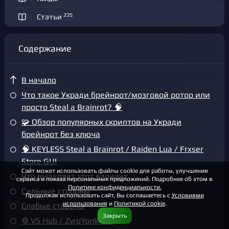
235
Статьи
Содержание
В начало
Что такое Укради брейнрот/мозговой ротор или
просто Steal a Brainrot? 🧠
🧩 Обзор популярных скриптов на Укради
брейнрот без ключа
🧠 KEYLESS Steal a Brainrot / Raiden Lua / Frxser
Store GUI
Сайт может использовать файлы cookie для работы, улучшения
Что выделяет этот вариант
сервиса и показа персональных предложений. Подробнее об этом в
Политике конфиденциальности.
Сильные стороны
Продолжая использовать сайт, Вы соглашаетесь с
Условиями
использования
и
Политикой cookie
.
Слабые стороны
Закрыть
⚙️ VS Hub / ZyroYonk GUI