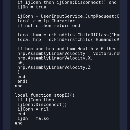
 if ijConn then ijConn:Disconnect() end

 ijOn = true

 ijConn = UserInputService.JumpRequest:Conne
 local c = lp.Character

 if not c then return end

 local hum = c:FindFirstChildOfClass("Humanoi
 local hrp = c:FindFirstChild("HumanoidRootPa
 if hum and hrp and hum.Health > 0 then

 hrp.AssemblyLinearVelocity = Vector3.new(

 hrp.AssemblyLinearVelocity.X,

 50,

 hrp.AssemblyLinearVelocity.Z

 )

 end

 end)

end

local function stopIJ()

 if ijConn then

 ijConn:Disconnect()

 ijConn = nil

 end

 ijOn = false

end
