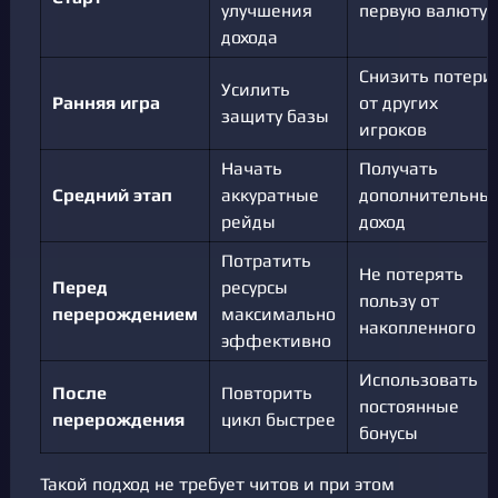
улучшения
первую валюту
дохода
Снизить потери
Усилить
Ранняя игра
от других
защиту базы
игроков
Начать
Получать
Средний этап
аккуратные
дополнительны
рейды
доход
Потратить
Не потерять
Перед
ресурсы
пользу от
перерождением
максимально
накопленного
эффективно
Использовать
После
Повторить
постоянные
перерождения
цикл быстрее
бонусы
Такой подход не требует читов и при этом