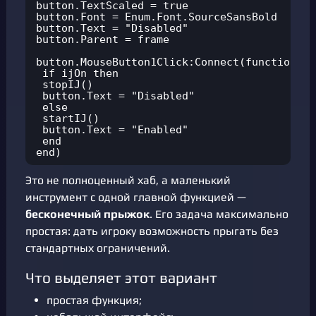
button.TextScaled = true

button.Font = Enum.Font.SourceSansBold

button.Text = "Disabled"

button.Parent = frame

button.MouseButton1Click:Connect(function()

 if ijOn then

 stopIJ()

 button.Text = "Disabled"

 else

 startIJ()

 button.Text = "Enabled"

 end

end)
Это не полноценный хаб, а маленький
инструмент с одной главной функцией —
бесконечный прыжок
. Его задача максимально
простая: дать игроку возможность прыгать без
стандартных ограничений.
Что выделяет этот вариант
простая функция;