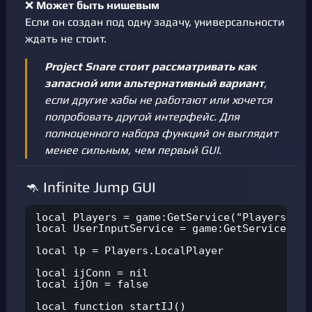
❌
Может быть нишевым
Если он создан под одну задачу, универсальности
ждать не стоит.
Project Snare стоит рассматривать как
запасной или альтернативный вариант
,
если другие хабы не работают или хочется
попробовать другой интерфейс. Для
полноценного набора функций он выглядит
менее сильным, чем первый GUI.
🦘 Infinite Jump GUI
local Players = game:GetService("Players")

local UserInputService = game:GetService("Us
local lp = Players.LocalPlayer

local ijConn = nil

local ijOn = false

local function startIJ()
