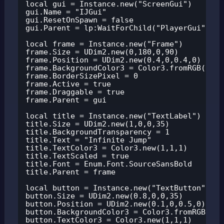
local gui = Instance.new("ScreenGui")

gui.Name = "IJGui"

gui.ResetOnSpawn = false

gui.Parent = lp:WaitForChild("PlayerGui")

local frame = Instance.new("Frame")

frame.Size = UDim2.new(0,180,0,90)

frame.Position = UDim2.new(0.4,0,0.4,0)

frame.BackgroundColor3 = Color3.fromRGB(30,30
frame.BorderSizePixel = 0

frame.Active = true

frame.Draggable = true

frame.Parent = gui

local title = Instance.new("TextLabel")

title.Size = UDim2.new(1,0,0,35)

title.BackgroundTransparency = 1

title.Text = "Infinite Jump"

title.TextColor3 = Color3.new(1,1,1)

title.TextScaled = true

title.Font = Enum.Font.SourceSansBold

title.Parent = frame

local button = Instance.new("TextButton")

button.Size = UDim2.new(0.8,0,0,35)

button.Position = UDim2.new(0.1,0,0.5,0)

button.BackgroundColor3 = Color3.fromRGB(60,
button.TextColor3 = Color3.new(1,1,1)
