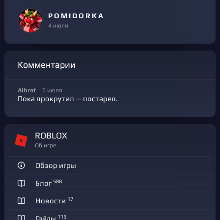
P O M I D O R K A
4 июля
Комментарии
Albrat
5 июля
Пока прокрутил — постарел.
ROBLOX
Об игре
Обзор игры
588
Блог
17
Новости
115
Гайды