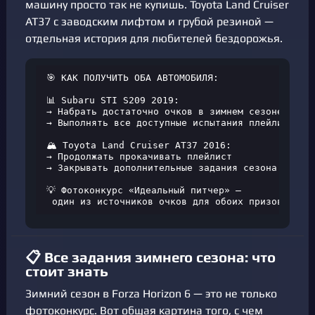
машину просто так не купишь. Toyota Land Cruiser
AT37 с заводским лифтом и грубой резиной —
отдельная история для любителей бездорожья.
🎯 КАК ПОЛУЧИТЬ ОБА АВТОМОБИЛЯ:

📊 Subaru STI S209 2019:

→ Набрать достаточно очков в зимнем сезоне

→ Выполнять все доступные испытания плейлиста

🏔️ Toyota Land Cruiser AT37 2016:

→ Продолжать прокачивать плейлист

→ Закрывать дополнительные задания сезона

💡 Фотоконкурс «Идеальный питчер» —

 один из источников очков для обоих призов
📋 Все задания зимнего сезона: что
стоит знать
Зимний сезон в Forza Horizon 6 — это не только
фотоконкурс. Вот общая картина того, с чем