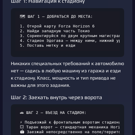
Шаг 1: Навигация к стадиону
🗺️ ШАГ 1 — ДОБРАТЬСЯ ДО МЕСТА:

1. Открой карту Forza Horizon 6

2. Найди западную часть Токио

3. Сориентируйся по двум крупным магистралям

4. Стадион Эдогава — между ними, нижний уровень

5. Поставь метку и езди
Никаких специальных требований к автомобилю
нет — садись в любую машину из гаража и езди
к стадиону. Класс, мощность и тип привода не
важны для этого задания.
Шаг 2: Заехать внутрь через ворота
🚗 ШАГ 2 — ВЪЕЗД НА СТАДИОН:

⚡ Подъезжай к фронтальным воротам стадиона

💥 Таран ворот — стандартная механика Horizon

🏟️ Заезжай непосредственно на поле/территорию ар