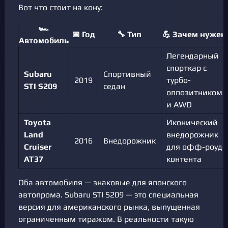
Вот что стоит на кону:
🏎️
📅 Год
🔧 Тип
💪 Зачем нужен
Автомобиль
Легендарный
спорткар с
Subaru
Спортивный
2019
турбо-
STI S209
седан
оппозитником
и AWD
Toyota
Иконический
Land
внедорожник
2016
Внедорожник
Cruiser
для офф-роуд
AT37
контента
Оба автомобиля — знаковые для японского
автопрома. Subaru STI S209 — это специальная
версия для американского рынка, выпущенная
ограниченным тиражом. В реальности такую