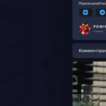
Подписывайтесь
P O M I 
9 июня
Комментари