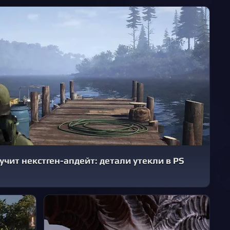
учит некстген-апдейт: детали утекли в PS