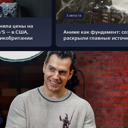
3 августа
дняла цены на
X/S — в США,
Аниме как фундамент: созд
ликобритании
раскрыли главные источ