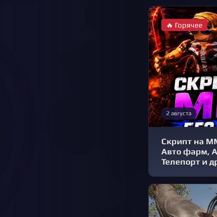
🔥 Горячее
2 августа
Скрипт на М
Авто фарм, 
Телепорт и 