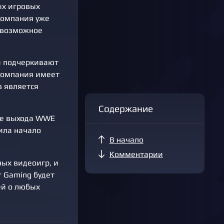
ых игровых
компания уже
а возможное
ги подчеркивают
Компания имеет
в является
Содержание
тие выхода WWE
ила начало
В начало
Комментарии
ных видеоигр, и
r Gaming будет
ей о любых