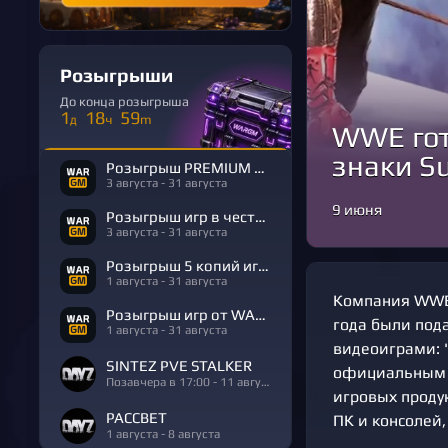
Розыгрыши
До конца розыгрыша
1
18
59
д
ч
m
WWE гот
знаки Su
Розыгрыш PREMIUM в честь Дня Рождения
3 августа - 31 августа
9 июня
Розыгрыш игр в честь Дня Рождения
3 августа - 31 августа
Розыгрыш 5 копий игры R.E.P.O.
1 августа - 31 августа
Компания WWE 
Розыгрыш игр от WARGM
года были пода
1 августа - 31 августа
видеоиграми: "
SINTEZ PVE STALKER
официальным о
Позавчера в 17:00 - 11 августа
игровых проду
РАССВЕТ
ПК и консолей,
1 августа - 8 августа