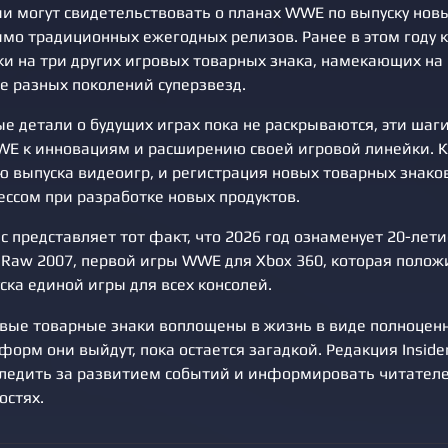
ии могут свидетельствовать о планах WWE по выпуску нов
имо традиционных ежегодных релизов. Ранее в этом году 
ки на три других игровых товарных знака, намекающих н
е разных поколений суперзвезд.
ые детали о будущих играх пока не раскрываются, эти ша
E к инновациям и расширению своей игровой линейки. 
ю выпуска видеоигр, и регистрация новых товарных знако
ссом при разработке новых продуктов.
с представляет тот факт, что 2026 год ознаменует 20-ле
 Raw 2007, первой игры WWE для Xbox 360, которая полож
ка единой игры для всех консолей.
новые товарные знаки воплощены в жизнь в виде полноцен
форм они выйдут, пока остается загадкой. Редакция Inside
ледить за развитием событий и информировать читател
остях.