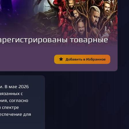
арегистрированы товарные
Добавить в Избранное
. В мае 2026
вязанных с
ния, согласно
 спектре
еспечение для