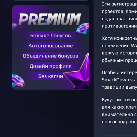
Эти регистрац
проектов, пом
подавала заяв
противостояни
Хотя конкретн
стремление WW
долгую истори
обычным проце
Особый интере
SmackDown vs.
традиции выпус
Будут ли эти 
для каких плат
внимательно с
новых подробн