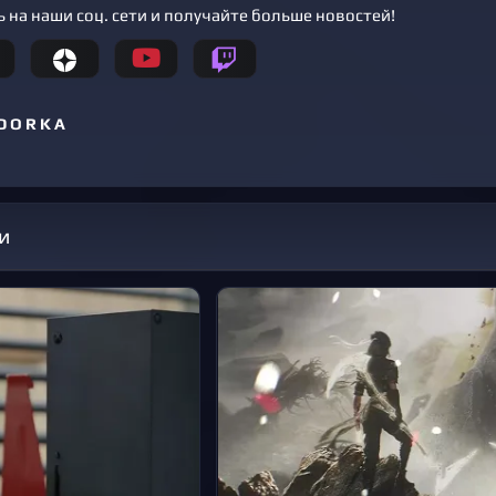
 на наши соц. сети и получайте больше новостей!
D O R K A
и