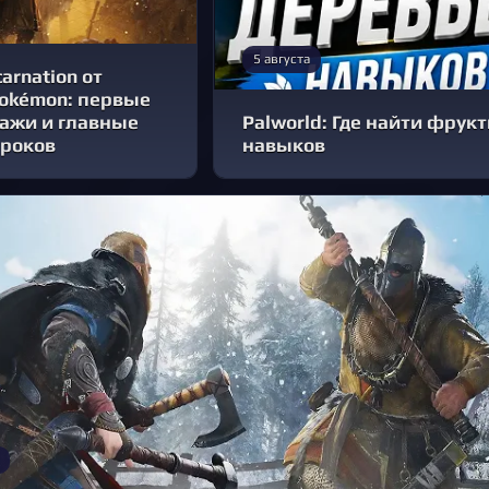
5 августа
carnation от
Pokémon: первые
дажи и главные
Palworld: Где найти фрук
гроков
навыков