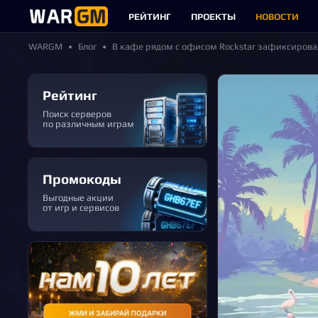
РЕЙТИНГ
ПРОЕКТЫ
НОВОСТИ
WARGM
Блог
В кафе рядом с офисом Rockstar зафиксирова
Рейтинг
Поиск серверов
по различным играм
Промокоды
Выгодные акции
от игр и сервисов