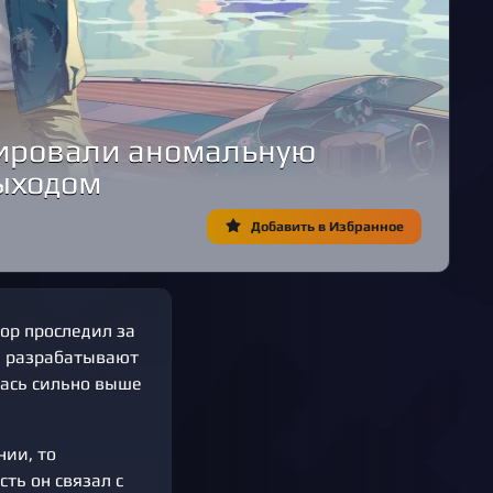
сировали аномальную
выходом
Добавить в Избранное
тор проследил за
де разрабатывают
лась сильно выше
нии, то
ть он связал с