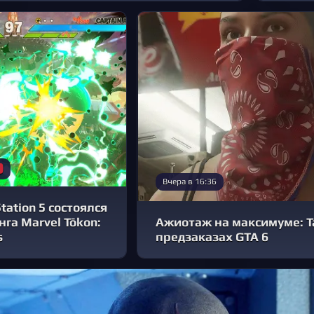
Вчера в 16:36
tation 5 состоялся
га Marvel Tōkon:
Ажиотаж на максимуме: T
s
предзаказах GTA 6