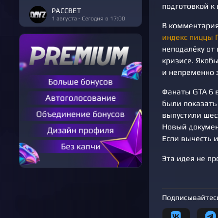
подготовкой к
РАССВЕТ
1 августа - Сегодня в 17:00
В комментария
индекс пиццы 
неподалёку от
кризисе. Якоб
и непременно 
Фанаты GTA 6 
были показать 
выпустили шест
Новый докумен
Если вычесть и
Эта идея не п
Подписывайтесь