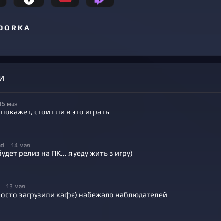
D O R K A
и
15 мая
покажет, стоит ли в это играть
id
14 мая
будет релиз на ПК... я уеду жить в игру)
13 мая
росто загрузили кафе) набежало наблюдателей