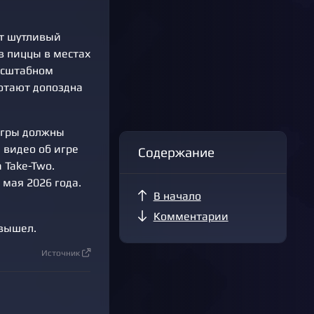
ет шутливый
ов пиццы в местах
асштабном
отают допоздна
игры должны
 видео об игре
Содержание
 Take-Two.
 мая 2026 года.
В начало
Комментарии
 вышел.
Источник