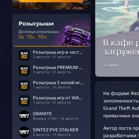
Розыгрыши
До конца розыгрыша
0
16
10
д
ч
m
В кафе 
загруже
Розыгрыш игр в честь Дня Рождения
3 августа - 31 августа
13 мая
Розыгрыш PREMIUM в честь Дня Рождения
3 августа - 31 августа
Розыгрыш 5 копий игры R.E.P.O.
1 августа - 31 августа
На форуме Red
Розыгрыш игр от WARGM
заполненность
1 августа - 31 августа
Grand Theft Au
GRANITE
привычных зна
Вчера в 17:00 - 14 августа
Автор поста пр
SINTEZ PVE STALKER
4 августа - 11 августа
разработчики 