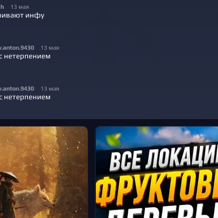
ah
13 мая
чивают инфу
v.anton.9430
13 мая
с нетерпением
v.anton.9430
13 мая
с нетерпением