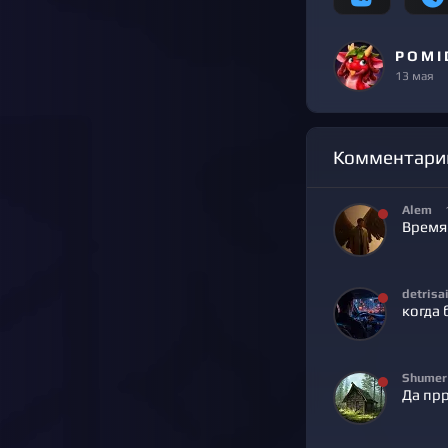
P O M I 
13 мая
Комментари
Alem
Время 
detrisa
когда 
Shumer
Да пр