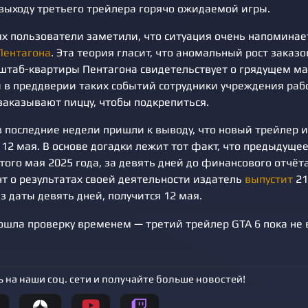
 выходу третьего трейлера горячо ожидаемой игры.
х пользователи заметили, что ситуация очень напомина
Пентагона
. Эта теория гласит, что аномальный рост заказ
 штаб-квартиры Пентагона свидетельствует о грядущем м
ы в преддверии таких событий сотрудники учреждения раб
заказывают пиццу, чтобы подкрепиться.
в последние недели пришли к выводу, что новый трейлер 
12 мая. В основе догадки лежит тот факт, что предыдущее
ого мая 2025 года, за девять дней до финансового отчёта
т о результатах своей деятельности издатель
выпустит
21
з даты девять дней, получится 12 мая.
рошла проверку временем — третий трейлер GTA 6 пока не
 на наши соц. сети и получайте больше новостей!