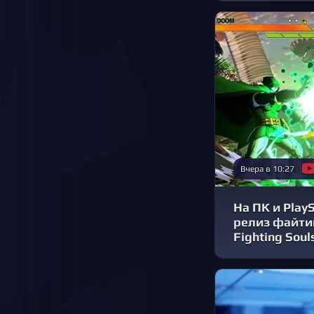
Вчера в 10:27
На ПК и PlayS
релиз файтин
Fighting Soul