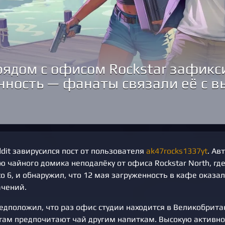
рядом с офисом Rockstar зафик
нность — фанаты связали её с 
dit завирусился пост от пользователя
ak47rocks1337yt
. Ав
ю чайного домика неподалёку от офиса Rockstar North, г
to 6, и обнаружил, что 12 мая загруженность в кафе оказа
чений.
едположил, что раз офис студии находится в Великобрита
там предпочитают чай другим напиткам. Высокую активнос