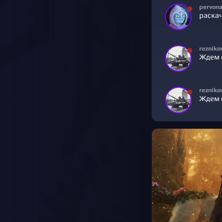
pervon
раска
rezniko
Ждем 
rezniko
Ждем 