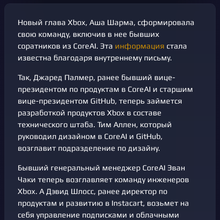
Новый глава Xbox, Аша Шарма, сформировала
свою команду, включив в нее бывших
соратников из CoreAI. Эта
информация
стала
известна благодаря внутреннему письму.
Так, Джаред Палмер, ранее бывший вице-
президентом по продуктам в CoreAI и старшим
вице-президентом GitHub, теперь займется
разработкой продуктов Xbox в составе
технического штаба. Тим Аллен, который
руководил дизайном в CoreAI и GitHub,
возглавит подразделение по дизайну.
Бывший генеральный менеджер CoreAI Эван
Чаки теперь возглавляет команду инженеров
Xbox. А Дэвид Шлосс, ранее директор по
продуктам и развитию в Instacart, возьмет на
себя управление подписками и облачными