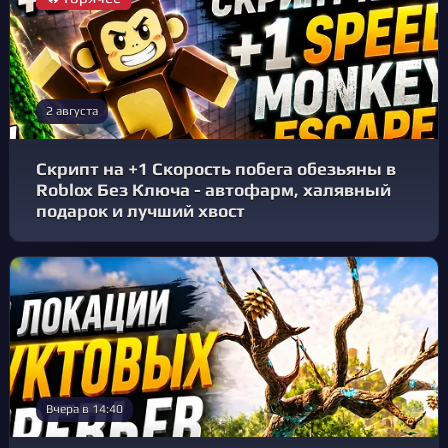
2 августа
Скрипт на +1 Скорость побега обезьяны в
Roblox Без Ключа - автофарм, халявный
подарок и лучший хвост
Вчера в 14:40