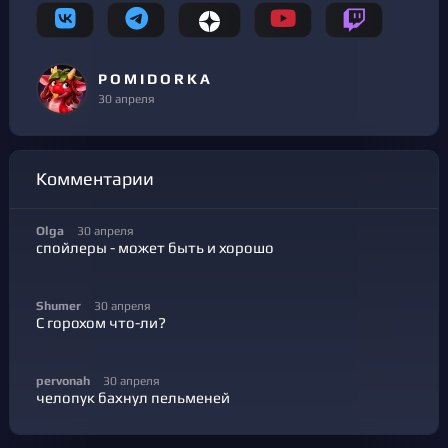
P O M I D O R K A
30 апреля
Комментарии
Olga
30 апреля
спойлеры - может быть и хорошо
Shumer
30 апреля
С горохом что-ли?
pervonah
30 апреля
челопук бахнул пельменей