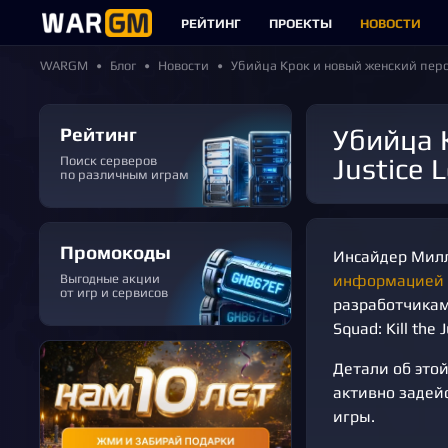
РЕЙТИНГ
ПРОЕКТЫ
НОВОСТИ
WARGM
Блог
Новости
Убийца Крок и новый женский персона
Рейтинг
Убийца Крок и новый женский персонаж в Suicide Squad: Kill the
Justice 
Поиск серверов
по различным играм
Промокоды
Инсайдер Милле
Выгодные акции
информацией
от игр и сервисов
разработчикам
Squad: Kill the 
Детали об этой
активно задей
игры.