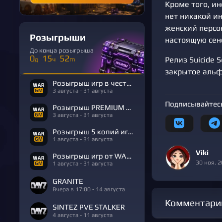
Кроме того, ин
нет никакой ин
женский персо
Розыгрыши
настоящую сен
До конца розыгрыша
0
15
52
Релиз Suicide S
д
ч
m
закрытое альфа
Розыгрыш игр в честь Дня Рождения
3 августа - 31 августа
Подписывайтесь
Розыгрыш PREMIUM в честь Дня Рождения
3 августа - 31 августа
Розыгрыш 5 копий игры R.E.P.O.
1 августа - 31 августа
Viki
Розыгрыш игр от WARGM
30 ноя. 
1 августа - 31 августа
GRANITE
Вчера в 17:00 - 14 августа
Комментари
SINTEZ PVE STALKER
4 августа - 11 августа