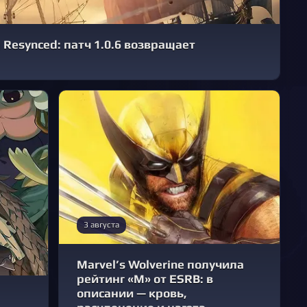
g Resynced: патч 1.0.6 возвращает
3 августа
Marvel’s Wolverine получила
рейтинг «M» от ESRB: в
описании — кровь,