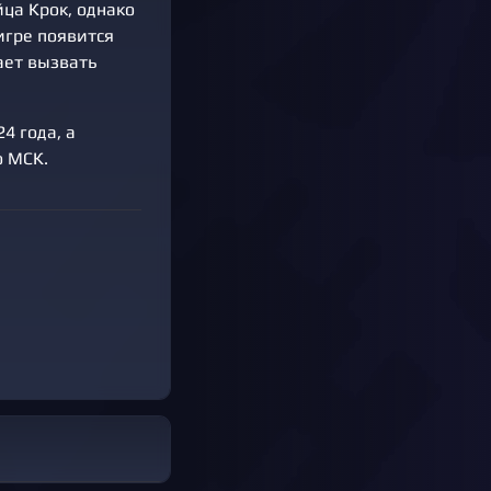
йца Крок, однако
игре появится
ает вызвать
24 года, а
о МСК.