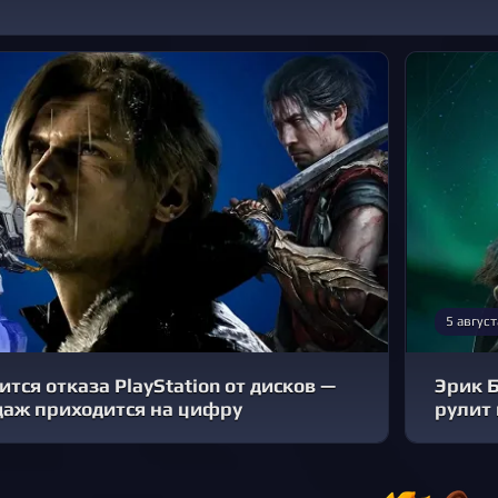
5 август
тся отказа PlayStation от дисков —
Эрик Б
даж приходится на цифру
рулит 