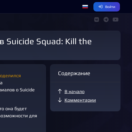
Войти
Содержание
оделился
та
иалов о Suicide
В начало
Комментарии
то она будет
возможности для