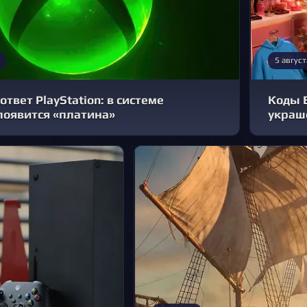
5 август
ответ PlayStation: в системе
Коды 
появится «платина»
украш