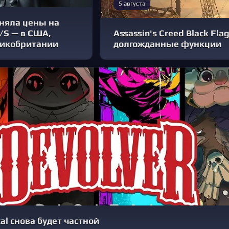
5 августа
дняла цены на
X/S — в США,
Assassin's Creed Black Fla
ликобритании
долгожданные функции
tal снова будет частной