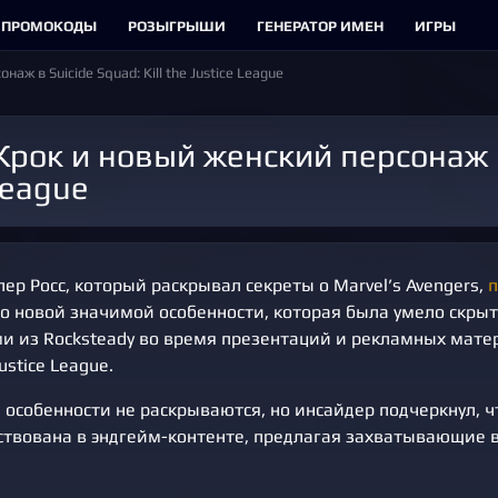
ПРОМОКОДЫ
РОЗЫГРЫШИ
ГЕНЕРАТОР ИМЕН
ИГРЫ
ж в Suicide Squad: Kill the Justice League
League
р Росс, который раскрывал секреты о Marvel’s Avengers,
п
о новой значимой особенности, которая была умело скры
и из Rocksteady во время презентаций и рекламных матер
Justice League.
 особенности не раскрываются, но инсайдер подчеркнул, ч
ствована в эндгейм-контенте, предлагая захватывающие 